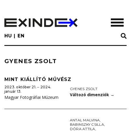
Skip
to
main
TOGGL
content
HU
EN
GYENES ZSOLT
MINT KIÁLLÍTÓ MŰVÉSZ
2023. október 21. ‒ 2024.
GYENES ZSOLT
január 13.
Változó dimenziók
→
Magyar Fotográfiai Múzeum
ANTAL MALVINA
,
BABINSZKY CSILLA
,
DÓRA ATTILA
,