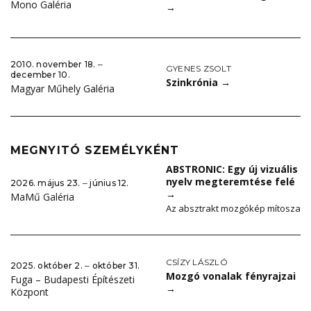
Mono Galéria
→
2010. november 18. ‒
GYENES ZSOLT
december 10.
Szinkrónia
→
Magyar Műhely Galéria
MEGNYITÓ SZEMÉLYKÉNT
ABSTRONIC: Egy új vizuális
nyelv megteremtése felé
2026. május 23. ‒ június 12.
→
MaMű Galéria
Az absztrakt mozgókép mítosza
CSÍZY LÁSZLÓ
2025. október 2. ‒ október 31.
Mozgó vonalak fényrajzai
Fuga – Budapesti Építészeti
→
Központ