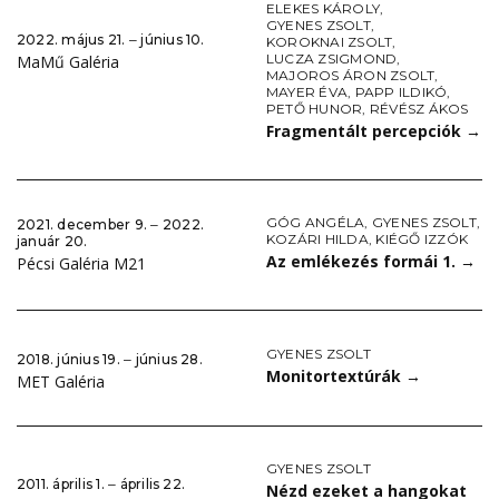
ELEKES KÁROLY
,
GYENES ZSOLT
,
2022. május 21. ‒ június 10.
KOROKNAI ZSOLT
,
LUCZA ZSIGMOND
,
MaMű Galéria
MAJOROS ÁRON ZSOLT
,
MAYER ÉVA
,
PAPP ILDIKÓ
,
PETŐ HUNOR
,
RÉVÉSZ ÁKOS
Fragmentált percepciók
→
GÓG ANGÉLA
,
GYENES ZSOLT
,
2021. december 9. ‒ 2022.
KOZÁRI HILDA
,
KIÉGŐ IZZÓK
január 20.
Az emlékezés formái 1.
→
Pécsi Galéria M21
GYENES ZSOLT
2018. június 19. ‒ június 28.
Monitortextúrák
→
MET Galéria
GYENES ZSOLT
2011. április 1. ‒ április 22.
Nézd ezeket a hangokat