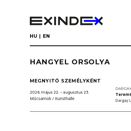
Skip
to
main
content
HU
EN
HANGYEL ORSOLYA
MEGNYITÓ SZEMÉLYKÉNT
DARGAY
2026. május 22. ‒ augusztus 23.
Teremt
Műcsarnok / Kunsthalle
Dargay 