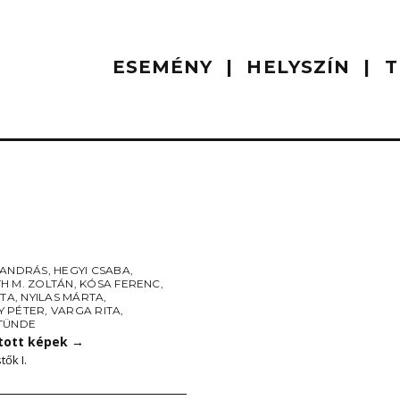
ESEMÉNY
HELYSZÍN
T
 ANDRÁS
,
HEGYI CSABA
,
H M. ZOLTÁN
,
KÓSA FERENC
,
ITA
,
NYILAS MÁRTA
,
 PÉTER
,
VARGA RITA
,
TÜNDE
tott képek
→
tők I.