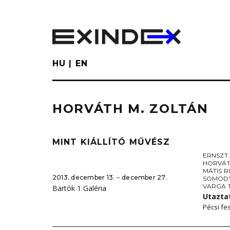
Skip
to
main
content
HU
EN
HORVÁTH M. ZOLTÁN
MINT KIÁLLÍTÓ MŰVÉSZ
ERNSZT
HORVÁT
MÁTIS R
2013. december 13. ‒ december 27.
SOMODY
VARGA 
Bartók 1 Galéria
Utazta
Pécsi fes