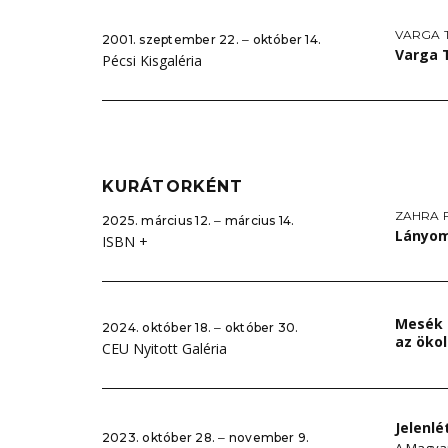
VARGA 
2001. szeptember 22. ‒ október 14.
Varga T
Pécsi Kisgaléria
KURÁTORKÉNT
ZAHRA 
2025. március 12. ‒ március 14.
Lányom
ISBN +
Mesék a
2024. október 18. ‒ október 30.
az ökol
CEU Nyitott Galéria
Jelenlé
2023. október 28. ‒ november 9.