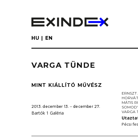
Skip
to
main
content
HU
EN
VARGA TÜNDE
MINT KIÁLLÍTÓ MŰVÉSZ
ERNSZT
HORVÁT
MÁTIS R
2013. december 13. ‒ december 27.
SOMODY
VARGA 
Bartók 1 Galéria
Utazta
Pécsi fes