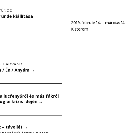
TÜNDE
ünde kiállítása
→
2019. február 14. ‒ március 14.
Kisterem
FULADVAND
 / Én / Anyám
→
 lucfenyőről és más fákról
ógiai krízis idején
→
t – távollét
→