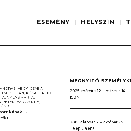
ESEMÉNY
HELYSZÍN
T
MEGNYITÓ SZEMÉLYK
 ANDRÁS
,
HEGYI CSABA
,
2025. március 12. ‒ március 14.
H M. ZOLTÁN
,
KÓSA FERENC
,
ISBN +
ITA
,
NYILAS MÁRTA
,
 PÉTER
,
VARGA RITA
,
TÜNDE
tott képek
→
tők I.
2019. október 5. ‒ október 25.
Telep Galéria