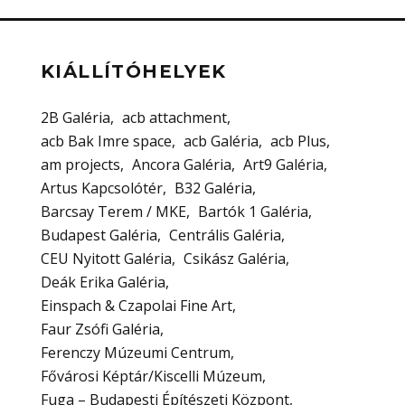
KIÁLLÍTÓHELYEK
2B Galéria
acb attachment
acb Bak Imre space
acb Galéria
acb Plus
am projects
Ancora Galéria
Art9 Galéria
Artus Kapcsolótér
B32 Galéria
Barcsay Terem / MKE
Bartók 1 Galéria
Budapest Galéria
Centrális Galéria
CEU Nyitott Galéria
Csikász Galéria
Deák Erika Galéria
Einspach & Czapolai Fine Art
Faur Zsófi Galéria
Ferenczy Múzeumi Centrum
Fővárosi Képtár/Kiscelli Múzeum
Fuga – Budapesti Építészeti Központ