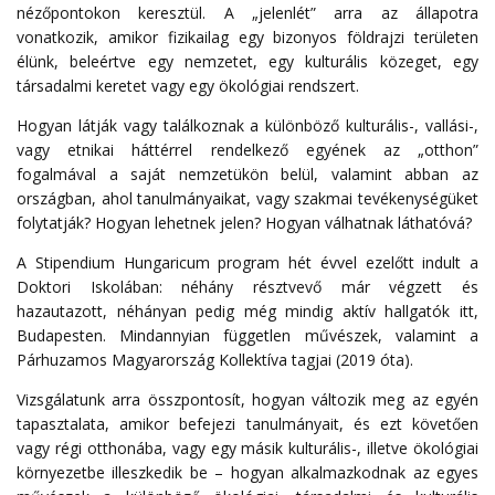
nézőpontokon keresztül. A „jelenlét” arra az állapotra
vonatkozik, amikor fizikailag egy bizonyos földrajzi területen
élünk, beleértve egy nemzetet, egy kulturális közeget, egy
társadalmi keretet vagy egy ökológiai rendszert.
Hogyan látják vagy találkoznak a különböző kulturális-, vallási-,
vagy etnikai háttérrel rendelkező egyének az „otthon”
fogalmával a saját nemzetükön belül, valamint abban az
országban, ahol tanulmányaikat, vagy szakmai tevékenységüket
folytatják? Hogyan lehetnek jelen? Hogyan válhatnak láthatóvá?
A Stipendium Hungaricum program hét évvel ezelőtt indult a
Doktori Iskolában: néhány résztvevő már végzett és
hazautazott, néhányan pedig még mindig aktív hallgatók itt,
Budapesten. Mindannyian független művészek, valamint a
Párhuzamos Magyarország Kollektíva tagjai (2019 óta).
Vizsgálatunk arra összpontosít, hogyan változik meg az egyén
tapasztalata, amikor befejezi tanulmányait, és ezt követően
vagy régi otthonába, vagy egy másik kulturális-, illetve ökológiai
környezetbe illeszkedik be – hogyan alkalmazkodnak az egyes