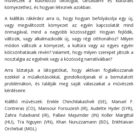
művészek a különböző ökológiai, társadalmi és kulturális
környezethez, és hogyan léteznek azokban.
A kiállítás rákérdez arra is, hogy hogyan befolyásolja egy új,
vagy megváltozott környezet az egyén kapcsolatát mind
önmagával, mind a nagyobb közösséggel: Hogyan fejlődik,
változik, vagy alkalmazkodik új, vagy régi otthonához? Milyen
módon változik a környezet, a kultúra vagy az egyes egyén
kölcsönhatásaik révén? Valamint, hogy milyen szerepet játszik a
nosztalgia az egyének vagy a közösség narratíváiban?
Arra bíztatjuk a látogatókat, hogy aktívan foglalkozzanak
ezekkel a műalkotásokkal, gondolkodjanak el a bemutatott
problémákon, és találják meg saját válaszaikat a művészek
kérdéseire.
Kiállító művészek: Erekle Chinchilakashvili (GE), Manuel F.
Contreras (CO), Mansour Forouzesh (IR), Audette Hyder (SYR),
Zahra Fuladvand (IR), Pallavi Majumder (IN) Koller Margittal
(HU), Tra Nguyen (VN), Khan Nuruzzamann (BD), Enkhtaivan
Orchirbat (MGL)