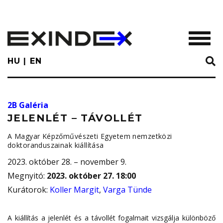
Skip
to
main
TOGGL
content
HU
EN
2B Galéria
JELENLÉT – TÁVOLLÉT
A Magyar Képzőművészeti Egyetem nemzetközi
doktoranduszainak kiállítása
2023. október 28. – november 9.
Megnyitó
:
2023. október 27. 18:00
Kurátorok
:
Koller Margit
,
Varga Tünde
A kiállítás a jelenlét és a távollét fogalmait vizsgálja különböző