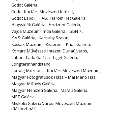
Godot Galéria
Godot Kortárs Művészeti Intézet
Godot Labor
HAB
Három Hét Galéria
Hegyvidék Galéria
Horizont Galéria
Vajda Múzeum
Inda Galéria
ISBN +
K.A.S. Galéria
Karinthy Szalon
Kassák Múzeum
Kisterem
Knoll Galéria
Kortárs Művészeti Intézet, Dunaújváros
Labor
Ladó Galéria
Liget Galéria
Longtermhandstand
Ludwig Múzeum – Kortárs Művészeti Múzeum
Magyar Fotográfusok Háza – Mai Manó Ház
Magyar Műhely Galéria
Magyar Nemzeti Galéria
MaMű Galéria
MET Galéria
Miskolci Galéria Városi Művészeti Múzeum
(Rákóczi-ház)