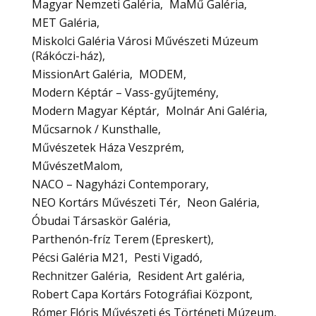
Magyar Nemzeti Galéria
MaMű Galéria
MET Galéria
Miskolci Galéria Városi Művészeti Múzeum
(Rákóczi-ház)
MissionArt Galéria
MODEM
Modern Képtár – Vass-gyűjtemény
Modern Magyar Képtár
Molnár Ani Galéria
Műcsarnok / Kunsthalle
Művészetek Háza Veszprém
MűvészetMalom
NACO – Nagyházi Contemporary
NEO Kortárs Művészeti Tér
Neon Galéria
Óbudai Társaskör Galéria
Parthenón-fríz Terem (Epreskert)
Pécsi Galéria M21
Pesti Vigadó
Rechnitzer Galéria
Resident Art galéria
Robert Capa Kortárs Fotográfiai Központ
Rómer Flóris Művészeti és Történeti Múzeum