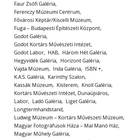
Faur Zsófi Galéria
Ferenczy Múzeumi Centrum
Fővárosi Képtár/Kiscelli Múzeum
Fuga – Budapesti Építészeti Központ
Godot Galéria
Godot Kortárs Művészeti Intézet
Godot Labor
HAB
Három Hét Galéria
Hegyvidék Galéria
Horizont Galéria
Vajda Múzeum
Inda Galéria
ISBN +
K.A.S. Galéria
Karinthy Szalon
Kassák Múzeum
Kisterem
Knoll Galéria
Kortárs Művészeti Intézet, Dunaújváros
Labor
Ladó Galéria
Liget Galéria
Longtermhandstand
Ludwig Múzeum – Kortárs Művészeti Múzeum
Magyar Fotográfusok Háza – Mai Manó Ház
Magyar Műhely Galéria