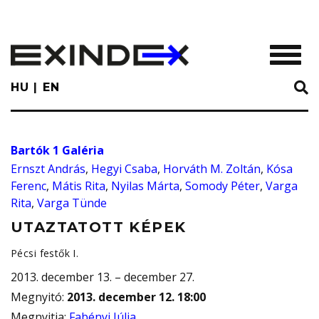
Skip
to
main
TOGGL
content
HU
EN
Bartók 1 Galéria
Ernszt András
,
Hegyi Csaba
,
Horváth M. Zoltán
,
Kósa
Ferenc
,
Mátis Rita
,
Nyilas Márta
,
Somody Péter
,
Varga
Rita
,
Varga Tünde
UTAZTATOTT KÉPEK
Pécsi festők I.
2013. december 13. – december 27.
Megnyitó
:
2013. december 12. 18:00
Megnyitja
:
Fabényi Júlia