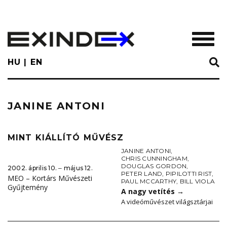
Skip
to
main
TOGGL
content
HU
EN
JANINE ANTONI
MINT KIÁLLÍTÓ MŰVÉSZ
JANINE ANTONI
,
CHRIS CUNNINGHAM
,
DOUGLAS GORDON
,
2002. április 10. ‒ május 12.
PETER LAND
,
PIPILOTTI RIST
,
MEO – Kortárs Művészeti
PAUL MCCARTHY
,
BILL VIOLA
Gyűjtemény
A nagy vetítés
→
A videóművészet világsztárjai