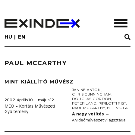
Skip
to
main
TOGGL
content
HU
EN
PAUL MCCARTHY
MINT KIÁLLÍTÓ MŰVÉSZ
JANINE ANTONI
,
CHRIS CUNNINGHAM
,
DOUGLAS GORDON
,
2002. április 10. ‒ május 12.
PETER LAND
,
PIPILOTTI RIST
,
MEO – Kortárs Művészeti
PAUL MCCARTHY
,
BILL VIOLA
Gyűjtemény
A nagy vetítés
→
A videóművészet világsztárjai