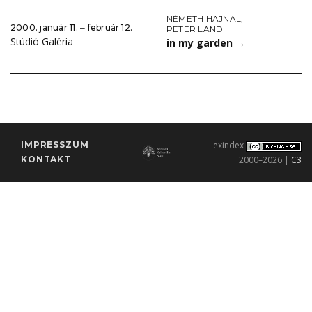
NÉMETH HAJNAL
,
2000. január 11. ‒ február 12.
PETER LAND
Stúdió Galéria
in my garden
→
IMPRESSZUM
exindex
KONTAKT
2000–2026 |
C3