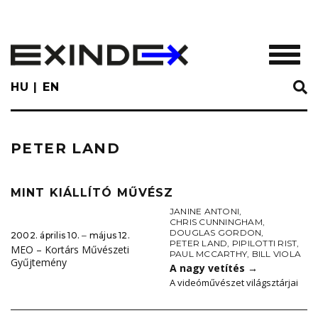
Skip
to
main
TOGGL
content
HU
EN
PETER LAND
MINT KIÁLLÍTÓ MŰVÉSZ
JANINE ANTONI
,
CHRIS CUNNINGHAM
,
DOUGLAS GORDON
,
2002. április 10. ‒ május 12.
PETER LAND
,
PIPILOTTI RIST
,
MEO – Kortárs Művészeti
PAUL MCCARTHY
,
BILL VIOLA
Gyűjtemény
A nagy vetítés
→
A videóművészet világsztárjai