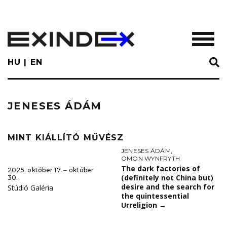
Skip
to
main
TOGGL
content
HU
EN
JENESES ÁDÁM
MINT KIÁLLÍTÓ MŰVÉSZ
JENESES ÁDÁM
,
OMON WYNFRYTH
The dark factories of
2025. október 17. ‒ október
(definitely not China but)
30.
desire and the search for
Stúdió Galéria
the quintessential
Urreligion
→