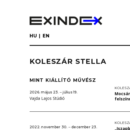
Skip
to
main
content
HU
EN
KOLESZÁR STELLA
MINT KIÁLLÍTÓ MŰVÉSZ
KOLESZ
2026. május 23. ‒ július 19.
Mocsár
Vajda Lajos Stúdió
felszín
KOLESZ
2022. november 30. ‒ december 23.
„Iszapb