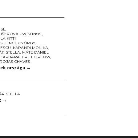
ISL
,
IŠEROVÁ CWIKLINSKI
,
A KITTI
,
ÁS BENCE GYÖRGY
,
NESCU
,
KÁRÁNDI MÓNIKA
,
ÁR STELLA
,
MÁTÉ DÁNIEL
,
I BARBARA
,
URIEL ORLOW
,
 ROJAS CHAVES
ek országa
→
ÁR STELLA
t
→