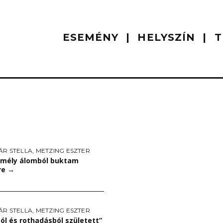
ESEMÉNY
HELYSZÍN
T
ÁR STELLA
,
METZING ESZTER
mély álomból buktam
re
→
ÁR STELLA
,
METZING ESZTER
ól és rothadásból született”