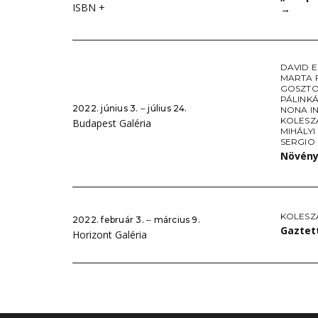
ISBN +
→
DAVID E
MARTA F
GOSZTOL
PÁLINK
2022. június 3. ‒ július 24.
NONA I
KOLESZ
Budapest Galéria
MIHÁLY
SERGIO
Növény
KOLESZ
2022. február 3. ‒ március 9.
Gaztet
Horizont Galéria