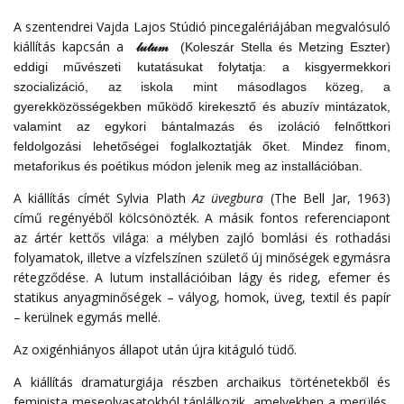
A szentendrei Vajda Lajos Stúdió pincegalériájában megvalósuló
kiállítás kapcsán a
𝓁𝓊𝓉𝓊𝓂
(Koleszár Stella és Metzing Eszter)
eddigi művészeti kutatásukat folytatja: a kisgyermekkori
szocializáció, az iskola mint másodlagos közeg, a
gyerekközösségekben működő kirekesztő és abuzív mintázatok,
valamint az egykori bántalmazás és izoláció felnőttkori
feldolgozási lehetőségei foglalkoztatják őket. Mindez finom,
metaforikus és poétikus módon jelenik meg az installációban.
A kiállítás címét Sylvia Plath
Az üvegbura
(The Bell Jar, 1963)
című regényéből kölcsönözték. A másik fontos referenciapont
az ártér kettős világa: a mélyben zajló bomlási és rothadási
folyamatok, illetve a vízfelszínen születő új minőségek egymásra
rétegződése. A lutum installációiban lágy és rideg, efemer és
statikus anyagminőségek – vályog, homok, üveg, textil és papír
– kerülnek egymás mellé.
Az oxigénhiányos állapot után újra kitáguló tüdő.
A kiállítás dramaturgiája részben archaikus történetekből és
feminista meseolvasatokból táplálkozik, amelyekben a merülés,