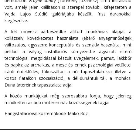
bemutatott
Fragile Sanity
(Törékeny józanész) című installáció
volt, amely jelen kiállításon is szerepel további, kifejezetten a
Vajda Lajos Stúdió galériájába készült, friss darabokkal
kiegészülve.
A két művész párbeszédbe állított munkáinak alapját a
kollázselv következetes használata (eltérő anyagminőségek
változatos, egyszerre konceptuális és szenzitív használta, mint
például a vályog installációs környezetbe ágyazott eltérő
technológiai megoldással készült üvegelemek, pamut, lakkbőr
és papír); az archaikus, a mese és ennek pszichológiai vetületei
iránti érdeklődés, fókuszáltan a női tapasztalatokra; illetve a
közös fiatalkori szocializáció, a dél-dunántúli táj, a mohácsi
Duna ártereinek tapasztalata adja.
A közös munkájukat még szorosabbra fonja, hogy jelenleg
mindketten az aqb műteremház közösségének tagjai
Hangistallációval közreműködik Mákó Rozi.