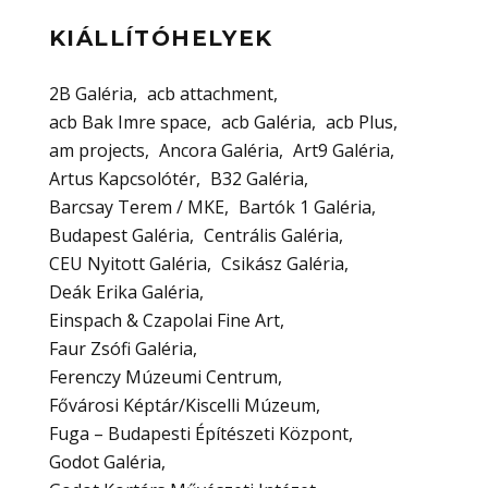
KIÁLLÍTÓHELYEK
2B Galéria
acb attachment
acb Bak Imre space
acb Galéria
acb Plus
am projects
Ancora Galéria
Art9 Galéria
Artus Kapcsolótér
B32 Galéria
Barcsay Terem / MKE
Bartók 1 Galéria
Budapest Galéria
Centrális Galéria
CEU Nyitott Galéria
Csikász Galéria
Deák Erika Galéria
Einspach & Czapolai Fine Art
Faur Zsófi Galéria
Ferenczy Múzeumi Centrum
Fővárosi Képtár/Kiscelli Múzeum
Fuga – Budapesti Építészeti Központ
Godot Galéria