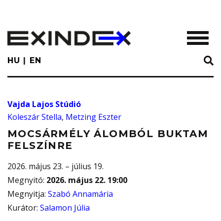
Skip
to
main
TOGGL
content
HU
EN
Vajda Lajos Stúdió
Koleszár Stella
,
Metzing Eszter
MOCSÁRMÉLY ÁLOMBÓL BUKTAM
FELSZÍNRE
2026. május 23. – július 19.
Megnyitó
:
2026. május 22. 19:00
Megnyitja
:
Szabó Annamária
Kurátor
:
Salamon Júlia