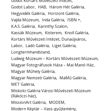
Godot Kortárs Művészeti Intézet
Godot Labor
HAB
Három Hét Galéria
Hegyvidék Galéria
Horizont Galéria
Vajda Múzeum
Inda Galéria
ISBN +
K.A.S. Galéria
Karinthy Szalon
Kassák Múzeum
Kisterem
Knoll Galéria
Kortárs Művészeti Intézet, Dunaújváros
Labor
Ladó Galéria
Liget Galéria
Longtermhandstand
Ludwig Múzeum – Kortárs Művészeti Múzeum
Magyar Fotográfusok Háza – Mai Manó Ház
Magyar Műhely Galéria
Magyar Nemzeti Galéria
MaMű Galéria
MET Galéria
Miskolci Galéria Városi Művészeti Múzeum
(Rákóczi-ház)
MissionArt Galéria
MODEM
Modern Képtár – Vass-gyűjtemény