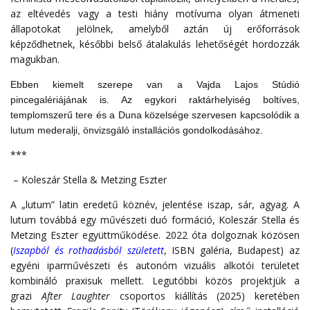
az eltévedés vagy a testi hiány motívuma olyan átmeneti
állapotokat jelölnek, amelyből aztán új erőforrások
képződhetnek, későbbi belső átalakulás lehetőségét hordozzák
magukban.
Ebben kiemelt szerepe van a Vajda Lajos Stúdió
pincegalériájának is. Az egykori raktárhelyiség boltíves,
templomszerű tere és a Duna közelsége szervesen kapcsolódik a
lutum mederalji, önvizsgáló installációs gondolkodásához.
***
– Koleszár Stella & Metzing Eszter
A „lutum” latin eredetű köznév, jelentése iszap, sár, agyag. A
lutum továbbá egy művészeti duó formáció, Koleszár Stella és
Metzing Eszter együttműködése. 2022 óta dolgoznak közösen
(
Iszapból és rothadásból született
, ISBN galéria, Budapest) az
egyéni iparművészeti és autonóm vizuális alkotói területet
kombináló praxisuk mellett. Legutóbbi közös projektjük a
grazi
After Laughter
csoportos kiállítás (2025) keretében