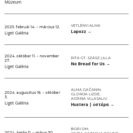
Múzeum
VETLÉNYI ALMA
2025. február 14. ‒ március 12.
Lapozz
→
Liget Galéria
2024. október 11. ‒ november
RITA GT
,
SZÁSZ LILLA
27.
No Bread for Us
→
Liget Galéria
ALMA GAČANIN
,
2024. augusztus 16. ‒ október
GLORIJA LIZDE
,
3.
AGRINA VLLASALIU
Liget Galéria
Hustera | ὑστέρα
→
BORI OM
,
2024. április 11. ‒ május 30.