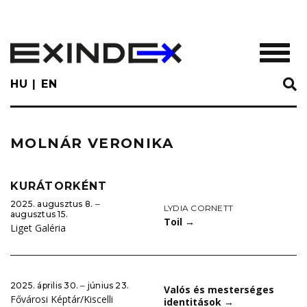
Skip
to
main
TOGGL
content
HU
EN
MOLNÁR VERONIKA
KURÁTORKÉNT
2025. augusztus 8. ‒
LYDIA CORNETT
augusztus 15.
Toil
→
Liget Galéria
2025. április 30. ‒ június 23.
Valós és mesterséges
Fővárosi Képtár/Kiscelli
identitások
→