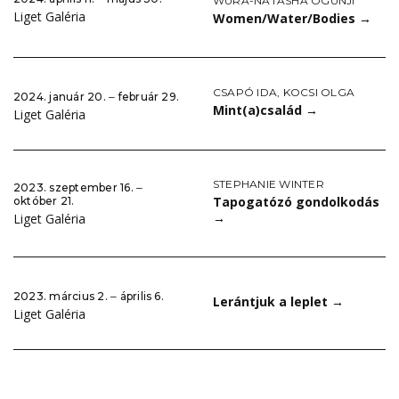
WURA-NATASHA OGUNJI
Liget Galéria
Women/Water/Bodies
→
CSAPÓ IDA
,
KOCSI OLGA
2024. január 20. ‒ február 29.
Mint(a)család
→
Liget Galéria
STEPHANIE WINTER
2023. szeptember 16. ‒
Tapogatózó gondolkodás
október 21.
→
Liget Galéria
2023. március 2. ‒ április 6.
Lerántjuk a leplet
→
Liget Galéria