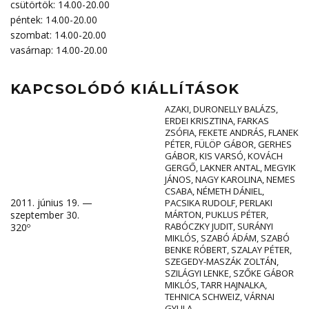
csütörtök: 14.00-20.00
péntek: 14.00-20.00
szombat: 14.00-20.00
vasárnap: 14.00-20.00
KAPCSOLÓDÓ KIÁLLÍTÁSOK
AZAKI
,
DURONELLY BALÁZS
,
ERDEI KRISZTINA
,
FARKAS
ZSÓFIA
,
FEKETE ANDRÁS
,
FLANEK
PÉTER
,
FÜLÖP GÁBOR
,
GERHES
GÁBOR
,
KIS VARSÓ
,
KOVÁCH
GERGŐ
,
LAKNER ANTAL
,
MEGYIK
JÁNOS
,
NAGY KAROLINA
,
NEMES
CSABA
,
NÉMETH DÁNIEL
,
2011. június 19. —
PACSIKA RUDOLF
,
PERLAKI
szeptember 30.
MÁRTON
,
PUKLUS PÉTER
,
RABÓCZKY JUDIT
,
SURÁNYI
320º
MIKLÓS
,
SZABÓ ÁDÁM
,
SZABÓ
BENKE RÓBERT
,
SZALAY PÉTER
,
SZEGEDY-MASZÁK ZOLTÁN
,
SZILÁGYI LENKE
,
SZŐKE GÁBOR
MIKLÓS
,
TARR HAJNALKA
,
TEHNICA SCHWEIZ
,
VÁRNAI
GYULA