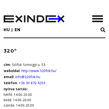
Skip
to
main
TOGGL
content
HU
EN
320º
cím:
Siófok Somogyi u. 53.
weboldal:
http://www.320fok.hu/
email:
info@320fok.hu
telefon:
+36 30 870 4293
nyitva tartás:
hétfő: 14.00-20.00
kedd: 14.00-20.00
szerda: 14.00-20.00