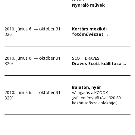
Nyaraló művek
→
2010. június 6. — október 31.
Kortárs mexikói
320º
fotóművészet
→
2010. június 6. — október 31.
SCOTT DRAVES
Draves Scott kiállítása
→
320º
Balaton, nyár
→
2010. június 6. — október 31.
válogatás a KODOK
320º
gyűjteményből (Az 1920-80
közötti időszak plakátjai)