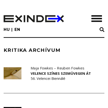
Skip
to
main
TOGGL
content
HU
EN
KRITIKA ARCHÍVUM
Maja Fowkes
–
Reuben Fowkes
VELENCE SZÍNES SZEMÜVEGEN ÁT
56. Velencei Biennálé