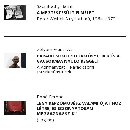
Szombathy Bálint
A MEGTESTESÜLT ELMÉLET
Peter Weibel: A nyitott mű, 1964–1979.
Zólyom Franciska
PARADICSOMI CSELEKMÉNYTEREK ÉS A
VACSORÁBA NYÚLÓ REGGELI
A Kormányzat – Paradicsomi
cselekményterek
Boné Ferenc
„EGY KÉPZŐMŰVÉSZ VALAMI ÚJAT HOZ
LÉTRE, ÉS ISZONYATOSAN
MEGGAZDAGSZIK”
(Logline)