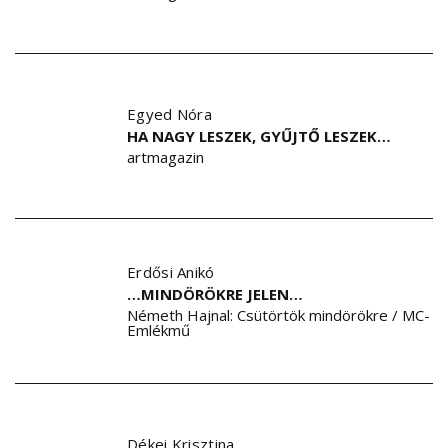
Egyed Nóra
HA NAGY LESZEK, GYŰJTŐ LESZEK…
artmagazin
Erdősi Anikó
…MINDÖRÖKRE JELEN…
Németh Hajnal: Csütörtök mindörökre / MC-
Emlékmű
Dékei Krisztina