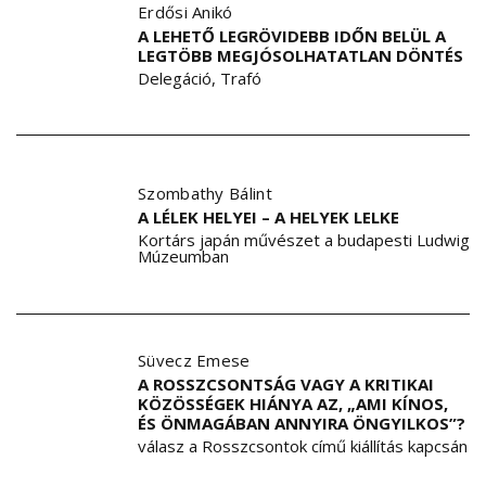
Erdősi Anikó
A LEHETŐ LEGRÖVIDEBB IDŐN BELÜL A
LEGTÖBB MEGJÓSOLHATATLAN DÖNTÉS
Delegáció, Trafó
Szombathy Bálint
A LÉLEK HELYEI – A HELYEK LELKE
Kortárs japán művészet a budapesti Ludwig
Múzeumban
Süvecz Emese
A ROSSZCSONTSÁG VAGY A KRITIKAI
KÖZÖSSÉGEK HIÁNYA AZ, „AMI KÍNOS,
ÉS ÖNMAGÁBAN ANNYIRA ÖNGYILKOS”?
válasz a Rosszcsontok című kiállítás kapcsán