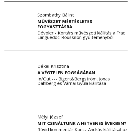
Szombathy Bálint
MŰVÉSZET MÉRTÉKLETES
FOGYASZTÁSRA
Dévoler - Kortárs művészeti kiállítás a Frac
Languedoc-Roussillon gyűjteményből
Dékei Krisztina
A VÉGTELEN FOGSÁGÁBAN
In/Out --- Bigert&Bergström, Jonas
Dahlberg és Várnai Gyula kiállítása
Mélyi József
MIT CSINÁLTUNK A HETVENES ÉVEKBEN?
Rövid kommentár Koncz András kiállításához