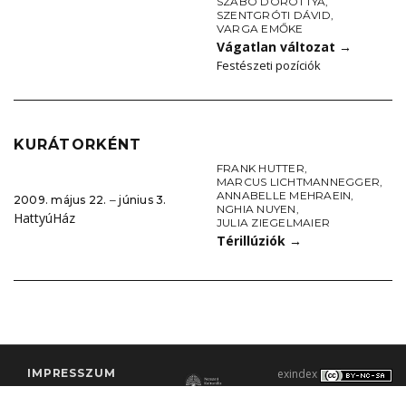
SZABÓ DOROTTYA
,
SZENTGRÓTI DÁVID
,
VARGA EMŐKE
Vágatlan változat
→
Festészeti pozíciók
KURÁTORKÉNT
FRANK HUTTER
,
MARCUS LICHTMANNEGGER
,
ANNABELLE MEHRAEIN
,
2009. május 22. ‒ június 3.
NGHIA NUYEN
,
HattyúHáz
JULIA ZIEGELMAIER
Térillúziók
→
IMPRESSZUM
exindex
KONTAKT
2000–2026 |
C3