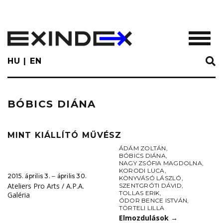
Skip
to
main
TOGGL
content
HU
EN
BÓBICS DIÁNA
MINT KIÁLLÍTÓ MŰVÉSZ
ÁDÁM ZOLTÁN
,
BÓBICS DIÁNA
,
NAGY ZSÓFIA MAGDOLNA
,
KORODI LUCA
,
2015. április 3. ‒ április 30.
KÖNYVÁSÓ LÁSZLÓ
,
Ateliers Pro Arts / A.P.A.
SZENTGRÓTI DÁVID
,
TOLLAS ERIK
,
Galéria
ÓDOR BENCE ISTVÁN
,
TÖRTELI LILLA
Elmozdulások
→