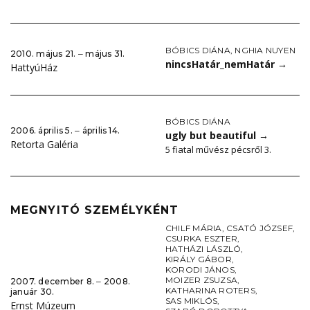
BÓBICS DIÁNA
,
NGHIA NUYEN
2010. május 21. ‒ május 31.
nincsHatár_nemHatár
→
HattyúHáz
BÓBICS DIÁNA
2006. április 5. ‒ április 14.
ugly but beautiful
→
Retorta Galéria
5 fiatal művész pécsről 3.
MEGNYITÓ SZEMÉLYKÉNT
CHILF MÁRIA
,
CSATÓ JÓZSEF
,
CSURKA ESZTER
,
HATHÁZI LÁSZLÓ
,
KIRÁLY GÁBOR
,
KORODI JÁNOS
,
MOIZER ZSUZSA
,
2007. december 8. ‒ 2008.
KATHARINA ROTERS
,
január 30.
SAS MIKLÓS
,
Ernst Múzeum