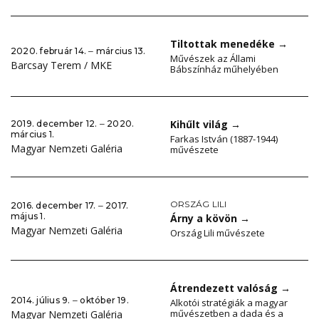
Tiltottak menedéke
→
2020. február 14. ‒ március 13.
Művészek az Állami
Barcsay Terem / MKE
Bábszínház műhelyében
Kihűlt világ
→
2019. december 12. ‒ 2020.
március 1.
Farkas István (1887-1944)
Magyar Nemzeti Galéria
művészete
ORSZÁG LILI
2016. december 17. ‒ 2017.
május 1.
Árny a kövön
→
Magyar Nemzeti Galéria
Ország Lili művészete
Átrendezett valóság
→
2014. július 9. ‒ október 19.
Alkotói stratégiák a magyar
művészetben a dada és a
Magyar Nemzeti Galéria