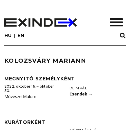
Skip
to
main
TOGGL
content
HU
EN
KOLOZSVÁRY MARIANN
MEGNYITÓ SZEMÉLYKÉNT
2022. október 16. ‒ október
DEIM PÁL
30.
Csendek
→
MűvészetMalom
KURÁTORKÉNT
IVÁNYI LÁSZLÓ