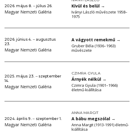
Kívül és belül
→
2026. május 8. ‒ július 26.
Magyar Nemzeti Galéria
Iványi László művészete 1958–
1975
A vágyott remekmű
→
2026. június 4. ‒ augusztus
23.
Gruber Béla (1936–1963)
Magyar Nemzeti Galéria
művészete
CZIMRA GYULA
2025. május 23. ‒ szeptember
Árnyék nélkül
→
14.
Czimra Gyula (1901–1966)
Magyar Nemzeti Galéria
életmű-kiállítása
ANNA MARGIT
A bábu megszólal
→
2024. április 9. ‒ szeptember 1.
Magyar Nemzeti Galéria
Anna Margit (1913-1991) életmű-
kiállítása