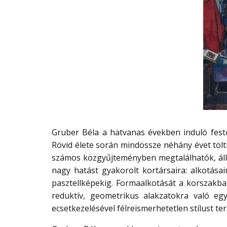
Gruber Béla a hatvanas években induló fest
Rövid élete során mindössze néhány évet tölt
számos közgyűjteményben megtalálhatók, álla
nagy hatást gyakorolt kortársaira: alkotásai
pasztellképekig. Formaalkotását a korszakban
reduktív, geometrikus alakzatokra való egys
ecsetkezelésével félreismerhetetlen stílust te