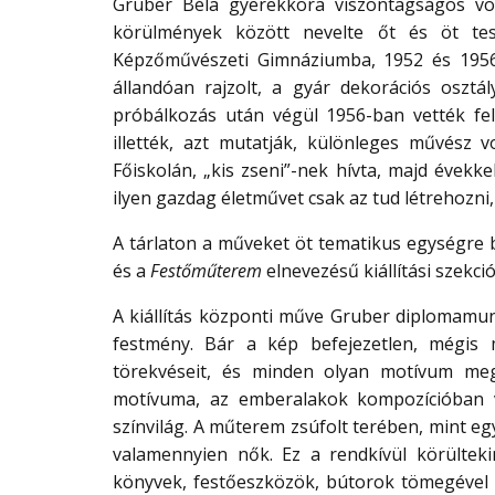
Gruber Béla gyerekkora viszontagságos vo
körülmények között nevelte őt és öt tes
Képzőművészeti Gimnáziumba, 1952 és 1956
állandóan rajzolt, a gyár dekorációs osztá
próbálkozás után végül 1956-ban vették fel.
illették, azt mutatják, különleges művész 
Főiskolán, „kis zseni”-nek hívta, majd évekke
ilyen gazdag életművet csak az tud létrehozni, 
A tárlaton a műveket öt tematikus egységre 
és a
Festőműterem
elnevezésű kiállítási szekci
A kiállítás központi műve Gruber diplomamun
festmény. Bár a kép befejezetlen, mégis
törekvéseit, és minden olyan motívum megje
motívuma, az emberalakok kompozícióban val
színvilág. A műterem zsúfolt terében, mint e
valamennyien nők. Ez a rendkívül körültek
könyvek, festőeszközök, bútorok tömegével eg