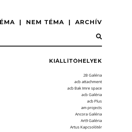
ÉMA
NEM TÉMA
ARCHÍV
KIÁLLÍTÓHELYEK
2B Galéria
acb attachment
acb Bak Imre space
acb Galéria
acb Plus
am projects
Ancora Galéria
Art9 Galéria
Artus Kapcsolótér