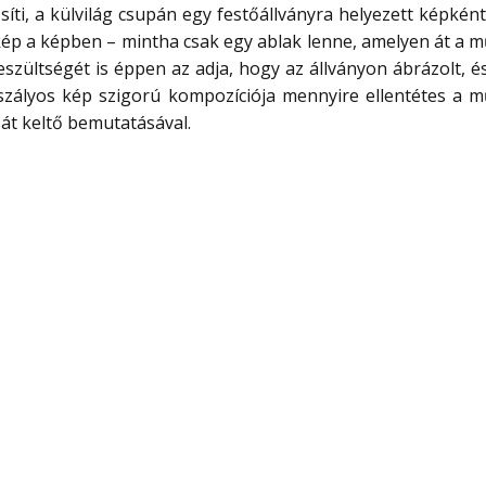
ti, a külvilág csupán egy festőállványra helyezett képként 
kép a képben – mintha csak egy ablak lenne, amelyen át a 
eszültségét is éppen az adja, hogy az állványon ábrázolt, é
szályos kép szigorú kompozíciója mennyire ellentétes a 
át keltő bemutatásával.