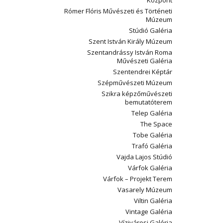
Központ
Rómer Flóris Művészeti és Történeti
Múzeum
Stúdió Galéria
Szent István Király Múzeum
Szentandrássy István Roma
Művészeti Galéria
Szentendrei Képtár
Szépművészeti Múzeum
Szikra képzőművészeti
bemutatóterem
Telep Galéria
The Space
Tobe Galéria
Trafó Galéria
Vajda Lajos Stúdió
Várfok Galéria
Várfok – Projekt Terem
Vasarely Múzeum
Viltin Galéria
Vintage Galéria
Vízivárosi Galéria