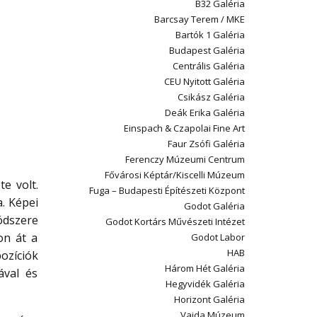
B32 Galéria
Barcsay Terem / MKE
Bartók 1 Galéria
Budapest Galéria
Centrális Galéria
CEU Nyitott Galéria
Csikász Galéria
Deák Erika Galéria
Einspach & Czapolai Fine Art
Faur Zsófi Galéria
Ferenczy Múzeumi Centrum
Fővárosi Képtár/Kiscelli Múzeum
e volt.
Fuga – Budapesti Építészeti Központ
. Képei
Godot Galéria
ódszere
Godot Kortárs Művészeti Intézet
on át a
Godot Labor
HAB
ozíciók
Három Hét Galéria
ával és
Hegyvidék Galéria
Horizont Galéria
Vajda Múzeum