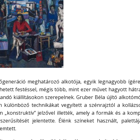
őgeneráció meghatározó alkotója, egyik legnagyobb ígéret
hetett festéssel, mégis több, mint ezer művet hagyott hátra
ndó kiállításokon szerepelnek. Gruber Béla újító alkotóm
n különböző technikákat vegyített a szénrajztól a kollázs
 „konstruktív” jelzővel illették, amely a formák és a komp
zerűsítését jelentette. Élénk színeket használt, palettáj
remtett.