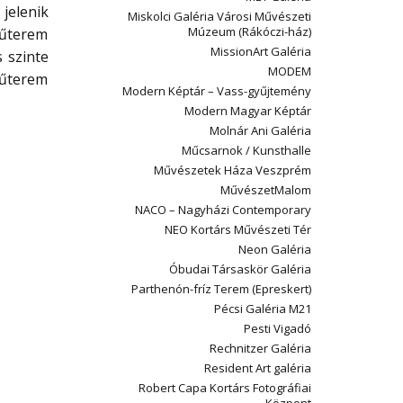
jelenik
Miskolci Galéria Városi Művészeti
Múzeum (Rákóczi-ház)
műterem
MissionArt Galéria
s szinte
MODEM
műterem
Modern Képtár – Vass-gyűjtemény
Modern Magyar Képtár
Molnár Ani Galéria
Műcsarnok / Kunsthalle
Művészetek Háza Veszprém
MűvészetMalom
NACO – Nagyházi Contemporary
NEO Kortárs Művészeti Tér
Neon Galéria
Óbudai Társaskör Galéria
Parthenón-fríz Terem (Epreskert)
Pécsi Galéria M21
Pesti Vigadó
Rechnitzer Galéria
Resident Art galéria
Robert Capa Kortárs Fotográfiai