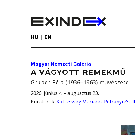
Skip
to
main
content
HU
EN
Magyar Nemzeti Galéria
A VÁGYOTT REMEKMŰ
Gruber Béla (1936–1963) művészete
2026. június 4. – augusztus 23.
Kurátorok
:
Kolozsváry Mariann
,
Petrányi Zsol