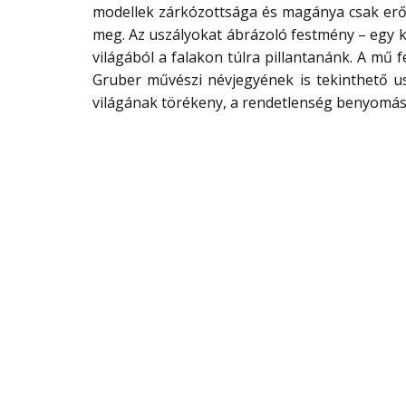
modellek zárkózottsága és magánya csak erősí
meg. Az uszályokat ábrázoló festmény – egy 
világából a falakon túlra pillantanánk. A mű f
Gruber művészi névjegyének is tekinthető u
világának törékeny, a rendetlenség benyomás