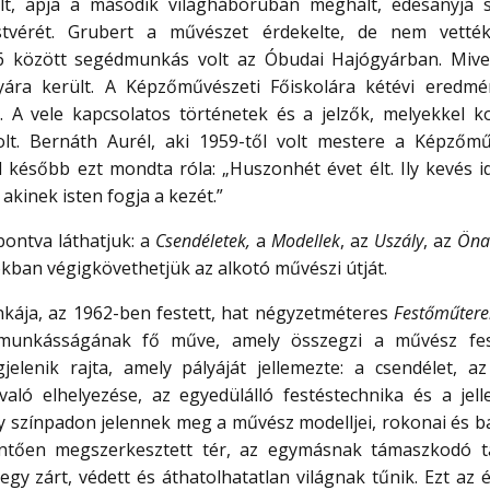
lt, apja a második világháborúban meghalt, édesanyja 
tvérét. Grubert a művészet érdekelte, de nem vetté
 között segédmunkás volt az Óbudai Hajógyárban. Mivel
lyára került. A Képzőművészeti Főiskolára kétévi eredmé
 A vele kapcsolatos történetek és a jelzők, melyekkel ko
volt. Bernáth Aurél, aki 1959-től volt mestere a Képzőmű
l később ezt mondta róla: „Huszonhét évet élt. Ily kevés i
akinek isten fogja a kezét.”
bontva láthatjuk: a
Csendéletek,
a
Modellek
, az
Uszály
, az
Öna
ókban végigkövethetjük az alkotó művészi útját.
kája, az 1962-ben festett, hat négyzetméteres
Festőműter
 munkásságának fő műve, amely összegzi a művész fes
lenik rajta, amely pályáját jellemezte: a csendélet, az
ó elhelyezése, az egyedülálló festéstechnika és a jell
gy színpadon jelennek meg a művész modelljei, rokonai és ba
intően megszerkesztett tér, az egymásnak támaszkodó t
y zárt, védett és áthatolhatatlan világnak tűnik. Ezt az é