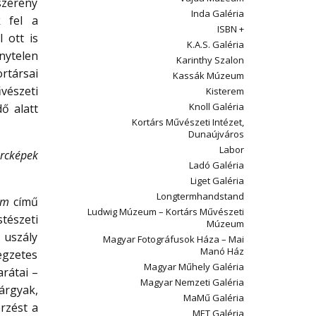
szerény
Inda Galéria
k fel a
ISBN +
 ott is
K.A.S. Galéria
nytelen
Karinthy Szalon
rtársai
Kassák Múzeum
vészeti
Kisterem
Knoll Galéria
dő alatt
Kortárs Művészeti Intézet,
Dunaújváros
Labor
rcképek
Ladó Galéria
Liget Galéria
Longtermhandstand
em
című
Ludwig Múzeum – Kortárs Művészeti
tészeti
Múzeum
 uszály
Magyar Fotográfusok Háza – Mai
Manó Ház
egzetes
Magyar Műhely Galéria
rátai –
Magyar Nemzeti Galéria
árgyak,
MaMű Galéria
rzést a
MET Galéria