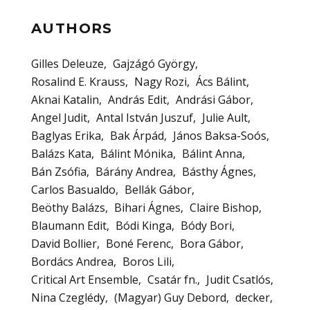
AUTHORS
Gilles Deleuze
Gajzágó György
Rosalind E. Krauss
Nagy Rozi
Ács Bálint
Aknai Katalin
András Edit
Andrási Gábor
Angel Judit
Antal István Juszuf
Julie Ault
Baglyas Erika
Bak Árpád
János Baksa-Soós
Balázs Kata
Bálint Mónika
Bálint Anna
Bán Zsófia
Bárány Andrea
Básthy Ágnes
Carlos Basualdo
Bellák Gábor
Beöthy Balázs
Bihari Ágnes
Claire Bishop
Blaumann Edit
Bódi Kinga
Bódy Bori
David Bollier
Boné Ferenc
Bora Gábor
Bordács Andrea
Boros Lili
Critical Art Ensemble
Csatár fn.
Judit Csatlós
Nina Czeglédy
(Magyar) Guy Debord
decker