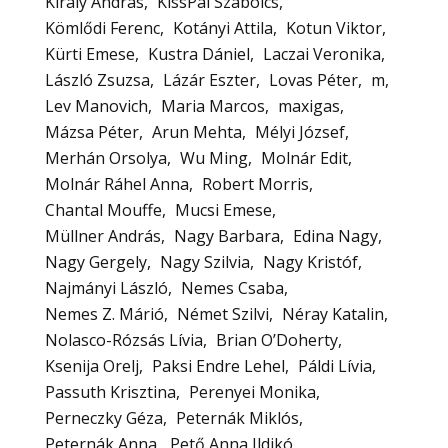
Király András
KissPál Szabolcs
Kömlődi Ferenc
Kotányi Attila
Kotun Viktor
Kürti Emese
Kustra Dániel
Laczai Veronika
László Zsuzsa
Lázár Eszter
Lovas Péter
m
Lev Manovich
Maria Marcos
maxigas
Mázsa Péter
Arun Mehta
Mélyi József
Merhán Orsolya
Wu Ming
Molnár Edit
Molnár Ráhel Anna
Robert Morris
Chantal Mouffe
Mucsi Emese
Müllner András
Nagy Barbara
Edina Nagy
Nagy Gergely
Nagy Szilvia
Nagy Kristóf
Najmányi László
Nemes Csaba
Nemes Z. Márió
Német Szilvi
Néray Katalin
Nolasco-Rózsás Lívia
Brian O’Doherty
Ksenija Orelj
Paksi Endre Lehel
Páldi Lívia
Passuth Krisztina
Perenyei Monika
Perneczky Géza
Peternák Miklós
Peternák Anna
Pető Anna Ildikó