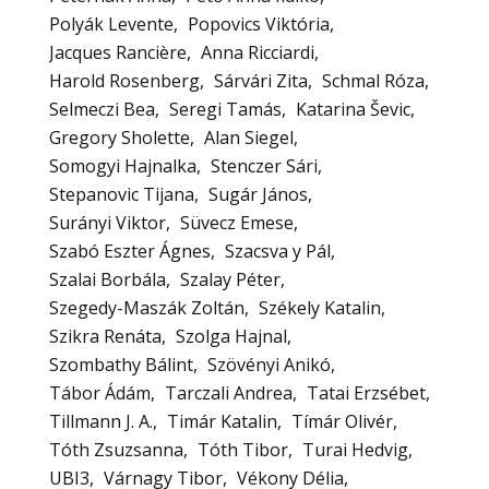
Polyák Levente
Popovics Viktória
Jacques Rancière
Anna Ricciardi
Harold Rosenberg
Sárvári Zita
Schmal Róza
Selmeczi Bea
Seregi Tamás
Katarina Ševic
Gregory Sholette
Alan Siegel
Somogyi Hajnalka
Stenczer Sári
Stepanovic Tijana
Sugár János
Surányi Viktor
Süvecz Emese
Szabó Eszter Ágnes
Szacsva y Pál
Szalai Borbála
Szalay Péter
Szegedy-Maszák Zoltán
Székely Katalin
Szikra Renáta
Szolga Hajnal
Szombathy Bálint
Szövényi Anikó
Tábor Ádám
Tarczali Andrea
Tatai Erzsébet
Tillmann J. A.
Timár Katalin
Tímár Olivér
Tóth Zsuzsanna
Tóth Tibor
Turai Hedvig
UBI3
Várnagy Tibor
Vékony Délia