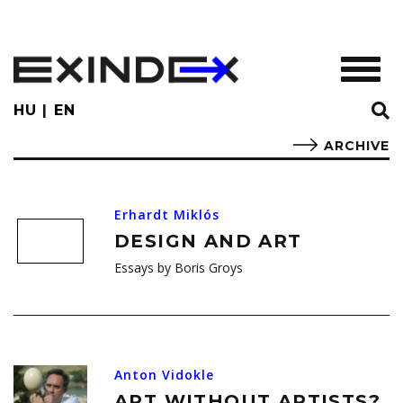
Skip
to
main
TOGGL
content
HU
EN
ARCHIVE
Erhardt Miklós
DESIGN AND ART
Essays by Boris Groys
Anton Vidokle
ART WITHOUT ARTISTS?