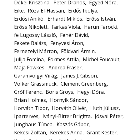
Dékei Krisztina
Peter Drahos
Egyed Nóra
Eike
Róza El-Hassan
Erdős Ibolya
Erdősi Anikó
Erhardt Miklós
Erőss István
Erőss Nikolett
Farkas Viola
Harun Farocki
fe Lugossy László
Fehér Dávid
Fekete Balázs
Fenyvesi Áron
Fernezelyi Márton
Földvári Ármin
Julija Fomina
Formes Attila
Michel Foucault
Maja Fowkes
Andrea Fraser
Garamvölgyi Virág
James J. Gibson
Volker Grassmuck
Clement Greenberg
Gróf Ferenc
Boris Groys
Hegyi Dóra
Brian Holmes
Hornyik Sándor
Horváth Tibor
Horváth Olivér
Huth Júliusz
Iparterves
Iványi-Bitter Brigitta
Jósvai Péter
Junghaus Tímea
Kaszás Gábor
Kékesi Zoltán
Kerekes Anna
Grant Kester