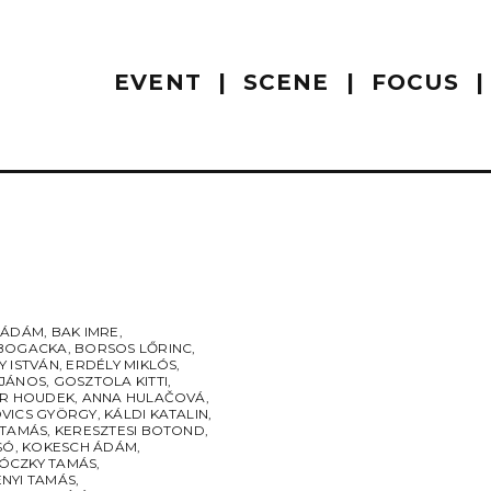
EVENT
SCENE
FOCUS
 ÁDÁM
,
BAK IMRE
,
BOGACKA
,
BORSOS LŐRINC
,
Y ISTVÁN
,
ERDÉLY MIKLÓS
,
JÁNOS
,
GOSZTOLA KITTI
,
ÍR HOUDEK
,
ANNA HULAČOVÁ
,
VICS GYÖRGY
,
KÁLDI KATALIN
,
 TAMÁS
,
KERESZTESI BOTOND
,
SÓ
,
KOKESCH ÁDÁM
,
CZKY TAMÁS
,
NYI TAMÁS
,