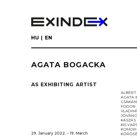
Skip
to
main
content
HU
EN
AGATA BOGACKA
AS EXHIBITING ARTIST
ALBERT
AGATA 
CSÁKÁN
FODOR 
VLADIM
JOVÁNO
KASZÁS
KIS VAR
KOMORÓ
29. January 2022. ‒ 19. March
KÖRÖSÉ