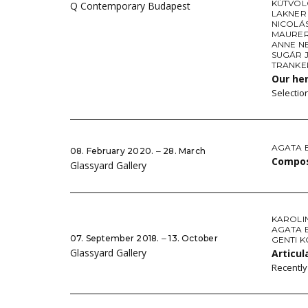
KÚTVÖL
Q Contemporary Budapest
LAKNER
NICOLÁ
MAURE
ANNE N
SUGÁR 
TRANKE
Our he
Selectio
AGATA 
08. February 2020. ‒ 28. March
Compos
Glassyard Gallery
KAROLI
AGATA 
07. September 2018. ‒ 13. October
GENTI K
Glassyard Gallery
Articul
Recently