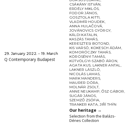
CSÁKÁNY ISTVÁN
,
ERDÉLY MIKLÓS
,
FODOR JÁNOS
,
GOSZTOLA KITTI
,
VLADIMÍR HOUDEK
,
ANNA HULAČOVÁ
,
JOVÁNOVICS GYÖRGY
,
KÁLDI KATALIN
,
KASZÁS TAMÁS
,
KERESZTESI BOTOND
,
KIS VARSÓ
,
KOKESCH ÁDÁM
,
KOMORÓCZKY TAMÁS
,
29. January 2022. ‒ 19. March
KÖRÖSÉNYI TAMÁS
,
Q Contemporary Budapest
KÚTVÖLGYI-SZABÓ ÁRON
,
AGATA KUS
,
LAKNER ANTAL
,
LAKNER LÁSZLÓ
,
NICOLÁS LAMAS
,
MARK MANDERS
,
MAURER DÓRA
,
MOLNÁR ZSOLT
,
ANNE NEUKAMP
,
ŐSZ GÁBOR
,
SUGÁR JÁNOS
,
SZEMZŐ ZSÓFIA
,
TRANKER KATA
,
JIŘÍ THÝN
Our heritage
→
Selection from the Balázs-
Dénes Collection