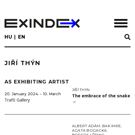
Skip
to
main
TOGGL
content
HU
EN
JIŘÍ THÝN
AS EXHIBITING ARTIST
JIŘÍ THÝN
20. January 2024. ‒ 10. March
The embrace of the snake
Trafó Gallery
→
ALBERT ÁDÁM
,
BAK IMRE
,
AGATA BOGACKA
,
BORSOS LŐRINC
,