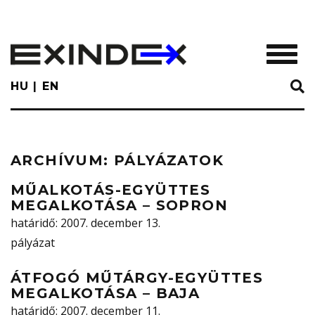
Skip
to
main
TOGGL
content
HU
EN
ARCHÍVUM:
PÁLYÁZATOK
MŰALKOTÁS-EGYÜTTES
MEGALKOTÁSA – SOPRON
határidő
: 2007. december 13.
pályázat
ÁTFOGÓ MŰTÁRGY-EGYÜTTES
MEGALKOTÁSA – BAJA
határidő
: 2007. december 11.