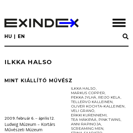
Skip
to
main
TOGGL
content
HU
EN
ILKKA HALSO
MINT KIÁLLÍTÓ MŰVÉSZ
ILKKA HALSO
,
MARKUS COPPER
,
PEKKA JYLHÄ
,
REIJO KELA
,
TELLERVO KALLEINEN
,
OLIVER KOCHTA-KALLEINEN
,
VELI GRANÖ
,
ERKKI KURENNIEMI
,
2009. február 6. ‒ április 12.
TEA MÄKIPÄÄ
,
PINK TWINS
,
Ludwig Múzeum – Kortárs
ANNI RAPINOJA
,
SCREAMING MEN
,
Művészeti Múzeum
STIINA SAARISTO
,