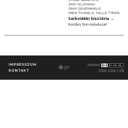
JARI SILOMÄKI
,
SAMI SÄNPÄKKILÄ
,
MIKA TAANILA
,
SALLA TYKKÄ
Sarkvidéki hisztéria
→
Kortárs finn művészet
IMPRESSZUM
exindex
KONTAKT
2000–2026 |
C3