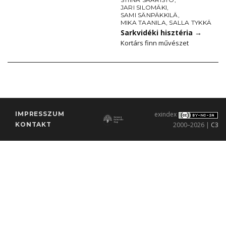
JARI SILOMÄKI
,
SAMI SÄNPÄKKILÄ
,
MIKA TAANILA
,
SALLA TYKKÄ
Sarkvidéki hisztéria
→
Kortárs finn művészet
IMPRESSZUM
exindex
KONTAKT
2000–2026 |
C3