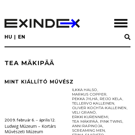
Skip
to
main
TOGGL
content
HU
EN
TEA MÄKIPÄÄ
MINT KIÁLLÍTÓ MŰVÉSZ
ILKKA HALSO
,
MARKUS COPPER
,
PEKKA JYLHÄ
,
REIJO KELA
,
TELLERVO KALLEINEN
,
OLIVER KOCHTA-KALLEINEN
,
VELI GRANÖ
,
ERKKI KURENNIEMI
,
2009. február 6. ‒ április 12.
TEA MÄKIPÄÄ
,
PINK TWINS
,
Ludwig Múzeum – Kortárs
ANNI RAPINOJA
,
SCREAMING MEN
,
Művészeti Múzeum
STIINA SAARISTO
,