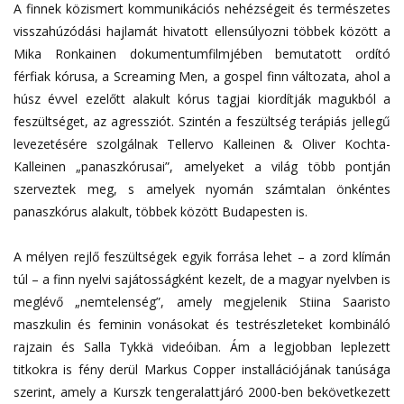
A finnek közismert kommunikációs nehézségeit és természetes
visszahúzódási hajlamát hivatott ellensúlyozni többek között a
Mika Ronkainen dokumentumfilmjében bemutatott ordító
férfiak kórusa, a Screaming Men, a gospel finn változata, ahol a
húsz évvel ezelőtt alakult kórus tagjai kiordítják magukból a
feszültséget, az agressziót. Szintén a feszültség terápiás jellegű
levezetésére szolgálnak Tellervo Kalleinen & Oliver Kochta-
Kalleinen „panaszkórusai”, amelyeket a világ több pontján
szerveztek meg, s amelyek nyomán számtalan önkéntes
panaszkórus alakult, többek között Budapesten is.
A mélyen rejlő feszültségek egyik forrása lehet – a zord klímán
túl – a finn nyelvi sajátosságként kezelt, de a magyar nyelvben is
meglévő „nemtelenség”, amely megjelenik Stiina Saaristo
maszkulin és feminin vonásokat és testrészleteket kombináló
rajzain és Salla Tykkä videóiban. Ám a legjobban leplezett
titkokra is fény derül Markus Copper installációjának tanúsága
szerint, amely a Kurszk tengeralattjáró 2000-ben bekövetkezett