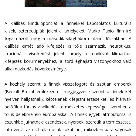
A kiállítás kiindulópontját a finnekkel kapcsolatos kulturális
klisék, sztereotípiák jelentik, amelyeket Marko Tapio finn író
fogalmazott meg a második világháború utáni időszakban. A
kiállítás címét adó kifejezés is tőle származik, neurotikus,
irracionális viselkedést jelent, amely a rendkívüli klimatikus
kifejezés körülményekhez, a zord éghajlati viszonyokhoz való
alkalmazkodás következménye.
A közhely szerint a finnek visszafogott és szótlan emberek
(Bertolt Brecht emlékezetes megjegyzése szerint a finnek két
nyelven hallgatnak), képtelenek kifejezni érzéseiket, és hiányzik
belőlük a társas viselkedés természetes képessége, szemben a
tőlük délebbre élő európaiakkal. A finnek egyéb attribútumai is
eszünkbe juthatnak: csendesek, nyersek, szeretik a természetet,
introvertáltak és hajlamosak sokat inni, miközben barátságosak