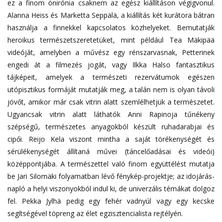
ez a finom önirónia csaknem az egész kiállításon végigvonul.
Alanna Heiss és Marketta Seppälä, a kiállítás két kurátora bátran
használja a finnekkel kapcsolatos közhelyeket. Bemutatják
heroikus természetszeretetüket, mint például Tea Mäkipää
videóját, amelyben a művész egy rénszarvasnak, Petterinek
engedi át a filmezés jogát, vagy Ilkka Halso fantasztikus
tájképeit, amelyek a természeti rezervátumok egészen
utópisztikus formáját mutatják meg, a talán nem is olyan távoli
jövőt, amikor már csak vitrin alatt szemlélhetjük a természetet.
Ugyancsak vitrin alatt láthatók Anni Rapinoja tűnékeny
szépségű, természetes anyagokból készült ruhadarabjai és
cipői. Reijo Kela viszont mintha a saját törékenységét és
sérülékenységét állítaná művei (táncelőadásai és videói)
középpontjába. A természettel való finom együttélést mutatja
be Jari Silomäki folyamatban lévő fénykép-projektje; az idojárás-
napló a helyi viszonyokból indul ki, de univerzális témákat dolgoz
fel. Pekka Jylhä pedig egy fehér vadnyúl vagy egy kecske
segítségével töpreng az élet egzisztencialista rejtélyén.