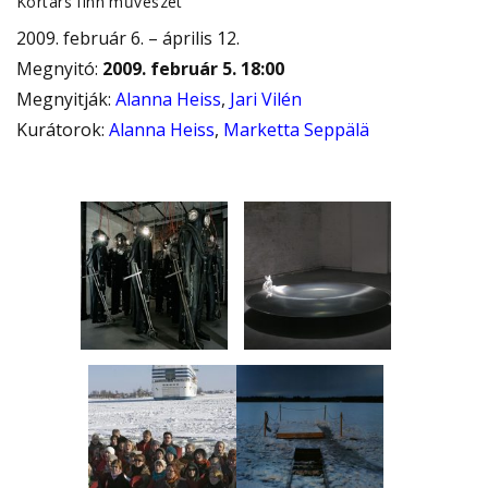
Kortárs finn művészet
2009. február 6. – április 12.
Megnyitó
:
2009. február 5. 18:00
Megnyitják
:
Alanna Heiss
,
Jari Vilén
Kurátorok
:
Alanna Heiss
,
Marketta Seppälä