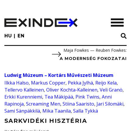
Skip
to
main
TOGGL
content
HU
EN
Maja Fowkes — Reuben Fowkes
:
A MODERNSÉG FOKOZATAI
Ludwig Múzeum – Kortárs Művészeti Múzeum
Ilkka Halso
,
Markus Copper
,
Pekka Jylhä
,
Reijo Kela
,
Tellervo Kalleinen
,
Oliver Kochta-Kalleinen
,
Veli Granö
,
Erkki Kurenniemi
,
Tea Mäkipää
,
Pink Twins
,
Anni
Rapinoja
,
Screaming Men
,
Stiina Saaristo
,
Jari Silomäki
,
Sami Sänpäkkilä
,
Mika Taanila
,
Salla Tykkä
SARKVIDÉKI HISZTÉRIA