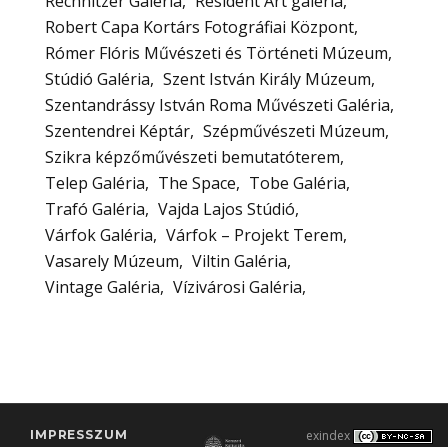
Rechnitzer Galéria
Resident Art galéria
Robert Capa Kortárs Fotográfiai Központ
Rómer Flóris Művészeti és Történeti Múzeum
Stúdió Galéria
Szent István Király Múzeum
Szentandrássy István Roma Művészeti Galéria
Szentendrei Képtár
Szépművészeti Múzeum
Szikra képzőművészeti bemutatóterem
Telep Galéria
The Space
Tobe Galéria
Trafó Galéria
Vajda Lajos Stúdió
Várfok Galéria
Várfok – Projekt Terem
Vasarely Múzeum
Viltin Galéria
Vintage Galéria
Vízivárosi Galéria
IMPRESSZUM
exindex