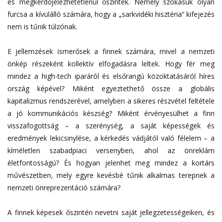
és megkérdőjelezhetetlenül őszinték. Némely szokásuk olyan
furcsa a kívülálló számára, hogy a „sarkvidéki hisztéria” kifejezés
nem is tűnik túlzónak.
E jellemzések ismerősek a finnek számára, mivel a nemzeti
önkép részeként kollektív elfogadásra leltek. Hogy fér meg
mindez a high-tech iparáról és elsőrangú közoktatásáról híres
ország képével? Miként egyeztethető össze a globális
kapitalizmus rendszerével, amelyben a sikeres részvétel feltétele
a jó kommunikációs készség? Miként érvényesülhet a finn
visszafogottság – a szerénység, a saját képességek és
eredmények lekicsinylése, a kérkedés vádjától való félelem – a
kíméletlen szabadpiaci versenyben, ahol az önreklám
életfontosságú? És hogyan jelenhet meg mindez a kortárs
művészetben, mely egyre kevésbé tűnik alkalmas terepnek a
nemzeti önreprezentáció számára?
A finnek képesek őszintén nevetni saját jellegzetességeiken, és