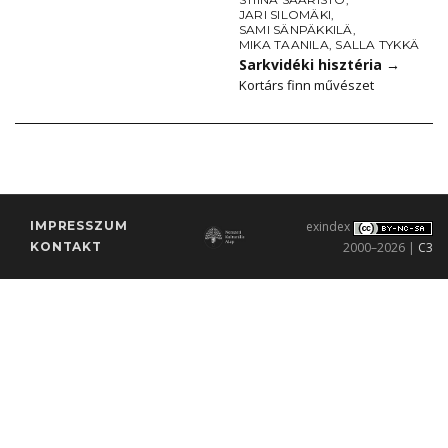
JARI SILOMÄKI
,
SAMI SÄNPÄKKILÄ
,
MIKA TAANILA
,
SALLA TYKKÄ
Sarkvidéki hisztéria
→
Kortárs finn művészet
IMPRESSZUM
exindex
KONTAKT
2000–2026 |
C3