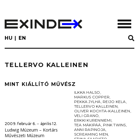
Skip
to
main
TOGGL
content
HU
EN
TELLERVO KALLEINEN
MINT KIÁLLÍTÓ MŰVÉSZ
ILKKA HALSO
,
MARKUS COPPER
,
PEKKA JYLHÄ
,
REIJO KELA
,
TELLERVO KALLEINEN
,
OLIVER KOCHTA-KALLEINEN
,
VELI GRANÖ
,
ERKKI KURENNIEMI
,
2009. február 6. ‒ április 12.
TEA MÄKIPÄÄ
,
PINK TWINS
,
Ludwig Múzeum – Kortárs
ANNI RAPINOJA
,
SCREAMING MEN
,
Művészeti Múzeum
STIINA SAARISTO
,