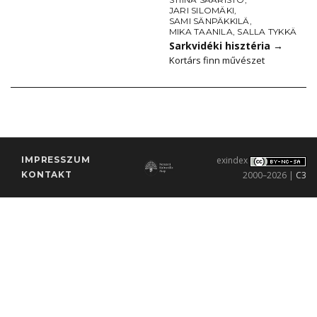
JARI SILOMÄKI
,
SAMI SÄNPÄKKILÄ
,
MIKA TAANILA
,
SALLA TYKKÄ
Sarkvidéki hisztéria
→
Kortárs finn művészet
IMPRESSZUM
exindex
KONTAKT
2000–2026 |
C3