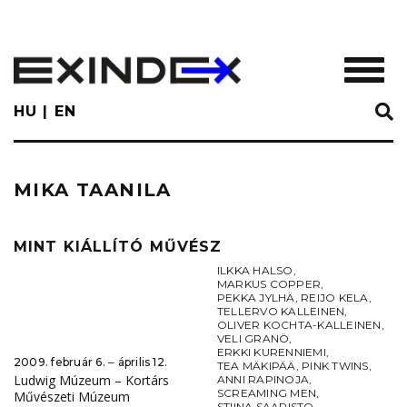
Skip
to
main
TOGGL
content
HU
EN
MIKA TAANILA
MINT KIÁLLÍTÓ MŰVÉSZ
ILKKA HALSO
,
MARKUS COPPER
,
PEKKA JYLHÄ
,
REIJO KELA
,
TELLERVO KALLEINEN
,
OLIVER KOCHTA-KALLEINEN
,
VELI GRANÖ
,
ERKKI KURENNIEMI
,
2009. február 6. ‒ április 12.
TEA MÄKIPÄÄ
,
PINK TWINS
,
Ludwig Múzeum – Kortárs
ANNI RAPINOJA
,
SCREAMING MEN
,
Művészeti Múzeum
STIINA SAARISTO
,