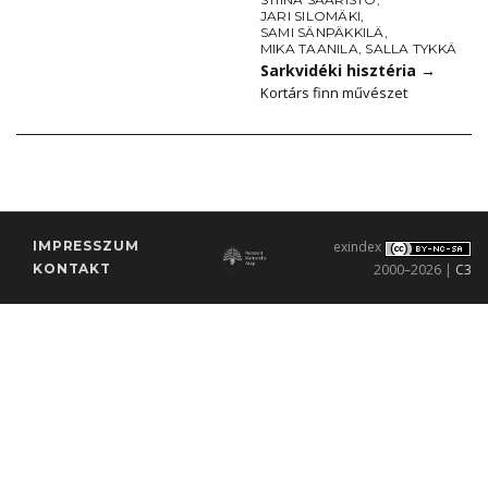
JARI SILOMÄKI
,
SAMI SÄNPÄKKILÄ
,
MIKA TAANILA
,
SALLA TYKKÄ
Sarkvidéki hisztéria
→
Kortárs finn művészet
IMPRESSZUM
exindex
KONTAKT
2000–2026 |
C3