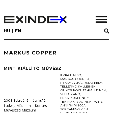
Skip
to
main
TOGGL
content
HU
EN
MARKUS COPPER
MINT KIÁLLÍTÓ MŰVÉSZ
ILKKA HALSO
,
MARKUS COPPER
,
PEKKA JYLHÄ
,
REIJO KELA
,
TELLERVO KALLEINEN
,
OLIVER KOCHTA-KALLEINEN
,
VELI GRANÖ
,
ERKKI KURENNIEMI
,
2009. február 6. ‒ április 12.
TEA MÄKIPÄÄ
,
PINK TWINS
,
Ludwig Múzeum – Kortárs
ANNI RAPINOJA
,
SCREAMING MEN
,
Művészeti Múzeum
STIINA SAARISTO
,