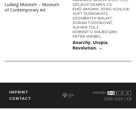
Ludwig Museum – Museum
SZILÁGYI SZABOLCS
,
EMŐ SIMONYI
,
JÖRG SCHLICK
,
of Contemporary Art
SOFT TERRORISTS
,
SZOMBATHY BÁLINT
,
ZORAN TODOROVIĆ
,
SLAVEN TOLJ
,
RÓBERT V. MÁJERSZKY
,
PETER WEIBEL
Anarchy. Utopia.
Revolution.
→
IMPRINT
exindex
CONTACT
2000–2026 |
C3