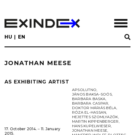
Skip
to
main
TOGGL
content
HU
EN
JONATHAN MEESE
AS EXHIBITING ARTIST
APSOLUTNO
,
JÁNOS BAKSA-SOÓS
,
BARBARA BASKA
,
BARBARA CASPAR
,
DOKTOR MÁRIÁS BÉLA
,
RÓZA EL-HASSAN
,
HEJETTES SZOMLYAZÓK
,
MARTIN KIPPENBERGER
,
HANS KUPELWIESER
,
17. October 2014. ‒ 11. January
JONATHAN MEESE
,
2015.
MANFRED WOLFF-PLOTTEG
,