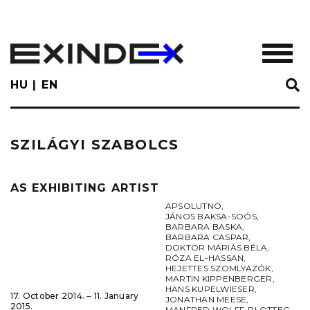
Skip
to
main
TOGGL
content
HU
EN
SZILÁGYI SZABOLCS
AS EXHIBITING ARTIST
APSOLUTNO
,
JÁNOS BAKSA-SOÓS
,
BARBARA BASKA
,
BARBARA CASPAR
,
DOKTOR MÁRIÁS BÉLA
,
RÓZA EL-HASSAN
,
HEJETTES SZOMLYAZÓK
,
MARTIN KIPPENBERGER
,
HANS KUPELWIESER
,
17. October 2014. ‒ 11. January
JONATHAN MEESE
,
2015.
MANFRED WOLFF-PLOTTEG
,