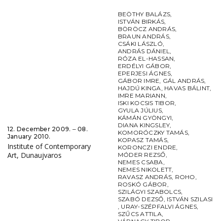
BEÖTHY BALÁZS
,
ISTVÁN BIRKÁS
,
BÖRÖCZ ANDRÁS
,
BRAUN ANDRÁS
,
CSÁKI LÁSZLÓ
,
ANDRÁS DÁNIEL
,
RÓZA EL-HASSAN
,
ERDÉLYI GÁBOR
,
EPERJESI ÁGNES
,
GÁBOR IMRE
,
GÁL ANDRÁS
,
HAJDÚ KINGA
,
HAVAS BÁLINT
,
IMRE MARIANN
,
ISKI KOCSIS TIBOR
,
GYULA JÚLIUS
,
KÁMÁN GYÖNGYI
,
DIANA KINGSLEY
,
12. December 2009. ‒ 08.
KOMORÓCZKY TAMÁS
,
January 2010.
KOPASZ TAMÁS
,
Institute of Contemporary
KORONCZI ENDRE
,
Art, Dunaujvaros
MÓDER REZSŐ
,
NEMES CSABA
,
NEMES NIKOLETT
,
RAVASZ ANDRÁS
,
ROHO
,
ROSKÓ GÁBOR
,
SZILÁGYI SZABOLCS
,
SZABÓ DEZSŐ
,
ISTVÁN SZILASI
,
URAY-SZÉPFALVI ÁGNES
,
SZŰCS ATTILA
,