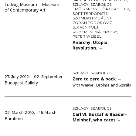
Ludwig Museum – Museum
SZILÁGYI SZABOLCS
,
EMŐ SIMONYI
,
JÖRG SCHLICK
,
of Contemporary Art
SOFT TERRORISTS
,
SZOMBATHY BÁLINT
,
ZORAN TODOROVIĆ
,
SLAVEN TOLJ
,
RÓBERT V. MÁJERSZKY
,
PETER WEIBEL
Anarchy. Utopia.
Revolution.
→
SZILÁGYI SZABOLCS
27. July 2012. ‒ 02. September
Zero to zero & back
→
Budapest Gallery
with Weiwei, Drölma and Sziráki
SZILÁGYI SZABOLCS
03. March 2010. ‒ 16. March
Carl VI. Gustaf & Baader-
Bumbum
Meinhof, who cares
→