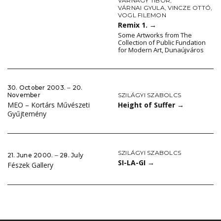
VÁRNAGY TIBOR
,
VÁRNAI GYULA
,
VINCZE OTTÓ
,
VOGL FILEMON
Remix 1.
→
Some Artworks from The
Collection of Public Fundation
for Modern Art, Dunaújváros
30. October 2003. ‒ 20.
SZILÁGYI SZABOLCS
November
Height of Suffer
→
MEO – Kortárs Művészeti
Gyűjtemény
SZILÁGYI SZABOLCS
21. June 2000. ‒ 28. July
SI-LA-GI
→
Fészek Gallery