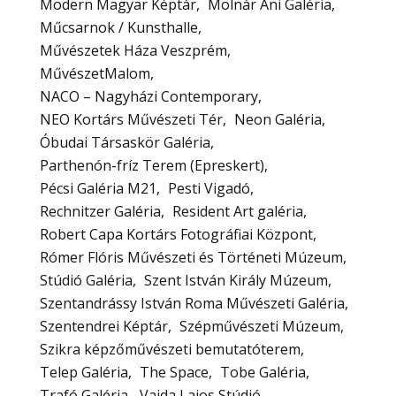
Modern Magyar Képtár
Molnár Ani Galéria
Műcsarnok / Kunsthalle
Művészetek Háza Veszprém
MűvészetMalom
NACO – Nagyházi Contemporary
NEO Kortárs Művészeti Tér
Neon Galéria
Óbudai Társaskör Galéria
Parthenón-fríz Terem (Epreskert)
Pécsi Galéria M21
Pesti Vigadó
Rechnitzer Galéria
Resident Art galéria
Robert Capa Kortárs Fotográfiai Központ
Rómer Flóris Művészeti és Történeti Múzeum
Stúdió Galéria
Szent István Király Múzeum
Szentandrássy István Roma Művészeti Galéria
Szentendrei Képtár
Szépművészeti Múzeum
Szikra képzőművészeti bemutatóterem
Telep Galéria
The Space
Tobe Galéria
Trafó Galéria
Vajda Lajos Stúdió