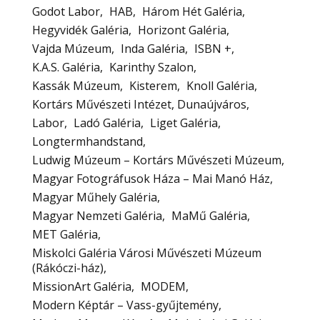
Godot Labor
HAB
Három Hét Galéria
Hegyvidék Galéria
Horizont Galéria
Vajda Múzeum
Inda Galéria
ISBN +
K.A.S. Galéria
Karinthy Szalon
Kassák Múzeum
Kisterem
Knoll Galéria
Kortárs Művészeti Intézet, Dunaújváros
Labor
Ladó Galéria
Liget Galéria
Longtermhandstand
Ludwig Múzeum – Kortárs Művészeti Múzeum
Magyar Fotográfusok Háza – Mai Manó Ház
Magyar Műhely Galéria
Magyar Nemzeti Galéria
MaMű Galéria
MET Galéria
Miskolci Galéria Városi Művészeti Múzeum
(Rákóczi-ház)
MissionArt Galéria
MODEM
Modern Képtár – Vass-gyűjtemény