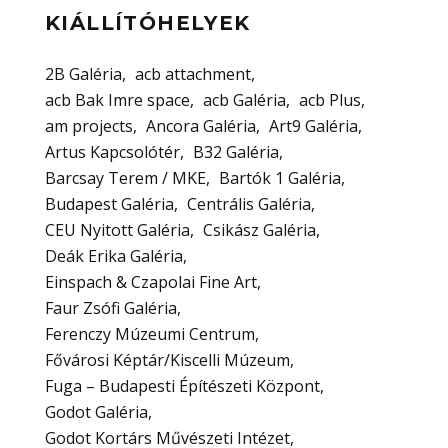
KIÁLLÍTÓHELYEK
2B Galéria
acb attachment
acb Bak Imre space
acb Galéria
acb Plus
am projects
Ancora Galéria
Art9 Galéria
Artus Kapcsolótér
B32 Galéria
Barcsay Terem / MKE
Bartók 1 Galéria
Budapest Galéria
Centrális Galéria
CEU Nyitott Galéria
Csikász Galéria
Deák Erika Galéria
Einspach & Czapolai Fine Art
Faur Zsófi Galéria
Ferenczy Múzeumi Centrum
Fővárosi Képtár/Kiscelli Múzeum
Fuga – Budapesti Építészeti Központ
Godot Galéria
Godot Kortárs Művészeti Intézet