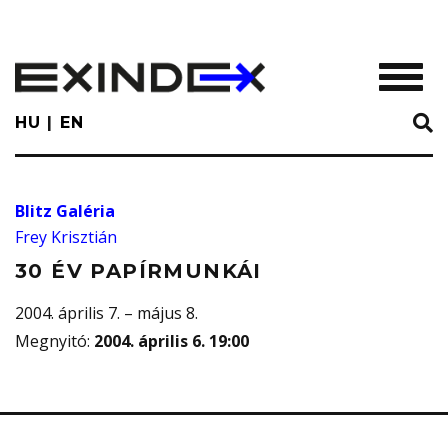
Skip
to
main
TOGGL
content
HU
EN
Blitz Galéria
Frey Krisztián
30 ÉV PAPÍRMUNKÁI
2004. április 7. – május 8.
Megnyitó
:
2004. április 6. 19:00