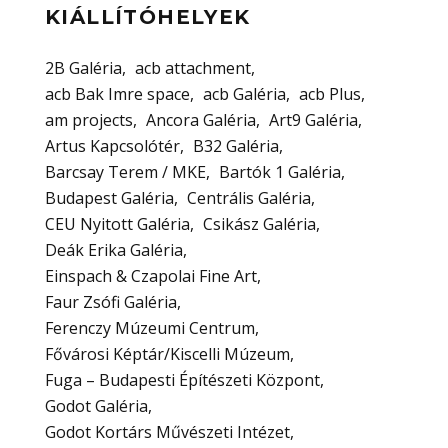
KIÁLLÍTÓHELYEK
2B Galéria
acb attachment
acb Bak Imre space
acb Galéria
acb Plus
am projects
Ancora Galéria
Art9 Galéria
Artus Kapcsolótér
B32 Galéria
Barcsay Terem / MKE
Bartók 1 Galéria
Budapest Galéria
Centrális Galéria
CEU Nyitott Galéria
Csikász Galéria
Deák Erika Galéria
Einspach & Czapolai Fine Art
Faur Zsófi Galéria
Ferenczy Múzeumi Centrum
Fővárosi Képtár/Kiscelli Múzeum
Fuga – Budapesti Építészeti Központ
Godot Galéria
Godot Kortárs Művészeti Intézet