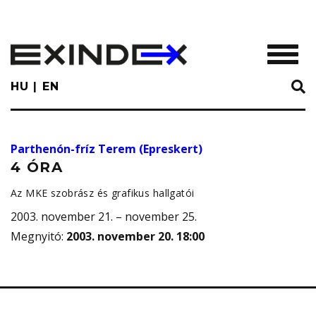
Skip
to
main
TOGGL
content
HU
EN
Parthenón-fríz Terem (Epreskert)
4 ÓRA
Az MKE szobrász és grafikus hallgatói
2003. november 21. – november 25.
Megnyitó
:
2003. november 20. 18:00