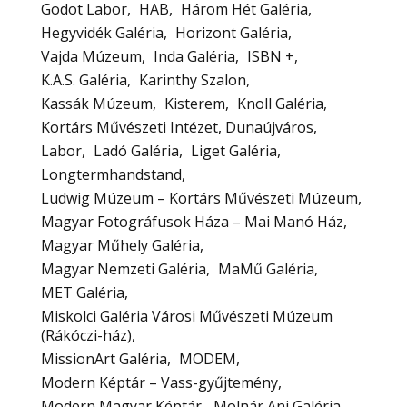
Godot Labor
HAB
Három Hét Galéria
Hegyvidék Galéria
Horizont Galéria
Vajda Múzeum
Inda Galéria
ISBN +
K.A.S. Galéria
Karinthy Szalon
Kassák Múzeum
Kisterem
Knoll Galéria
Kortárs Művészeti Intézet, Dunaújváros
Labor
Ladó Galéria
Liget Galéria
Longtermhandstand
Ludwig Múzeum – Kortárs Művészeti Múzeum
Magyar Fotográfusok Háza – Mai Manó Ház
Magyar Műhely Galéria
Magyar Nemzeti Galéria
MaMű Galéria
MET Galéria
Miskolci Galéria Városi Művészeti Múzeum
(Rákóczi-ház)
MissionArt Galéria
MODEM
Modern Képtár – Vass-gyűjtemény
Modern Magyar Képtár
Molnár Ani Galéria