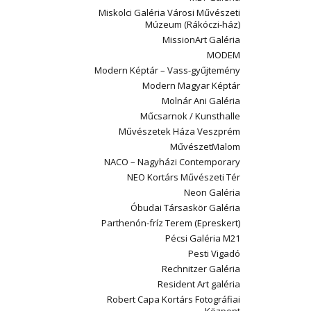
Miskolci Galéria Városi Művészeti
Múzeum (Rákóczi-ház)
MissionArt Galéria
MODEM
Modern Képtár – Vass-gyűjtemény
Modern Magyar Képtár
Molnár Ani Galéria
Műcsarnok / Kunsthalle
Művészetek Háza Veszprém
MűvészetMalom
NACO – Nagyházi Contemporary
NEO Kortárs Művészeti Tér
Neon Galéria
Óbudai Társaskör Galéria
Parthenón-fríz Terem (Epreskert)
Pécsi Galéria M21
Pesti Vigadó
Rechnitzer Galéria
Resident Art galéria
Robert Capa Kortárs Fotográfiai