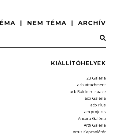
ÉMA
NEM TÉMA
ARCHÍV
KIÁLLÍTÓHELYEK
2B Galéria
acb attachment
acb Bak Imre space
acb Galéria
acb Plus
am projects
Ancora Galéria
Art9 Galéria
Artus Kapcsolótér