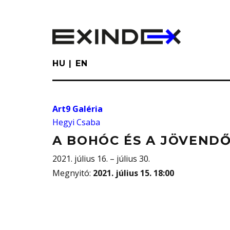
Skip
to
main
content
HU
EN
Art9 Galéria
Hegyi Csaba
A BOHÓC ÉS A JÖVEND
2021. július 16. – július 30.
Megnyitó
:
2021. július 15. 18:00