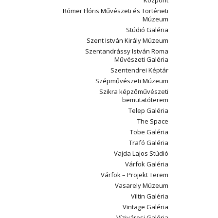
Központ
Rómer Flóris Művészeti és Történeti
Múzeum
Stúdió Galéria
Szent István Király Múzeum
Szentandrássy István Roma
Művészeti Galéria
Szentendrei Képtár
Szépművészeti Múzeum
Szikra képzőművészeti
bemutatóterem
Telep Galéria
The Space
Tobe Galéria
Trafó Galéria
Vajda Lajos Stúdió
Várfok Galéria
Várfok – Projekt Terem
Vasarely Múzeum
Viltin Galéria
Vintage Galéria
Vízivárosi Galéria