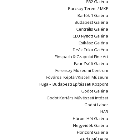
B32 Galéria
Barcsay Terem / MKE
Bartók 1 Galéria
Budapest Galéria
Centrális Galéria
CEU Nyitott Galéria
Csikász Galéria
Deák Erika Galéria
Einspach & Czapolai Fine Art
Faur Zsófi Galéria
Ferenczy Múzeumi Centrum
Fővárosi Képtár/Kiscelli Múzeum
Fuga – Budapesti Építészeti Központ
Godot Galéria
Godot Kortárs Művészeti Intézet
Godot Labor
HAB
Három Hét Galéria
Hegyvidék Galéria
Horizont Galéria
Vajda Múzeum