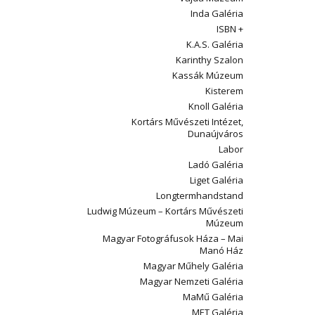
Inda Galéria
ISBN +
K.A.S. Galéria
Karinthy Szalon
Kassák Múzeum
Kisterem
Knoll Galéria
Kortárs Művészeti Intézet,
Dunaújváros
Labor
Ladó Galéria
Liget Galéria
Longtermhandstand
Ludwig Múzeum – Kortárs Művészeti
Múzeum
Magyar Fotográfusok Háza – Mai
Manó Ház
Magyar Műhely Galéria
Magyar Nemzeti Galéria
MaMű Galéria
MET Galéria