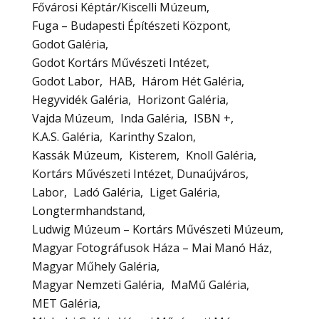
Fővárosi Képtár/Kiscelli Múzeum
Fuga – Budapesti Építészeti Központ
Godot Galéria
Godot Kortárs Művészeti Intézet
Godot Labor
HAB
Három Hét Galéria
Hegyvidék Galéria
Horizont Galéria
Vajda Múzeum
Inda Galéria
ISBN +
K.A.S. Galéria
Karinthy Szalon
Kassák Múzeum
Kisterem
Knoll Galéria
Kortárs Művészeti Intézet, Dunaújváros
Labor
Ladó Galéria
Liget Galéria
Longtermhandstand
Ludwig Múzeum – Kortárs Művészeti Múzeum
Magyar Fotográfusok Háza – Mai Manó Ház
Magyar Műhely Galéria
Magyar Nemzeti Galéria
MaMű Galéria
MET Galéria