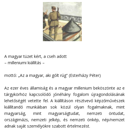
A magyar tüzet kért, a cseh adott
– milleniumi kiállítás –
mottó: „Az a magyar, aki gólt rúg” (Esterházy Péter)
Az ezer éves államiság és a magyar millenium beköszönte az e
tárgykörhöz kapcsolódó jónéhány fogalom újragondolásának
lehetőségét vetette fel. A kiállításon résztvevő képzőművészek
kiállítandó munkáiban sok közül olyan fogalmaknak, mint
magyarság, mint magyarságtudat, nemzeti öntudat,
országimázs, nemzeti jelkép, és nemzeti önkép, nép/nemzet
adnak saját személyökre szabott értelmezést.