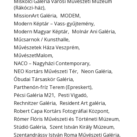
Miskolci Galéria Városi Művészeti Múzeum
(Rákóczi-ház)
MissionArt Galéria
MODEM
Modern Képtár – Vass-gyűjtemény
Modern Magyar Képtár
Molnár Ani Galéria
Műcsarnok / Kunsthalle
Művészetek Háza Veszprém
MűvészetMalom
NACO – Nagyházi Contemporary
NEO Kortárs Művészeti Tér
Neon Galéria
Óbudai Társaskör Galéria
Parthenón-fríz Terem (Epreskert)
Pécsi Galéria M21
Pesti Vigadó
Rechnitzer Galéria
Resident Art galéria
Robert Capa Kortárs Fotográfiai Központ
Rómer Flóris Művészeti és Történeti Múzeum
Stúdió Galéria
Szent István Király Múzeum
Szentandrássy István Roma Művészeti Galéria