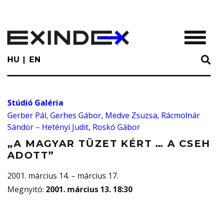
Skip
to
main
TOGGL
content
HU
EN
Stúdió Galéria
Gerber Pál
,
Gerhes Gábor
,
Medve Zsuzsa
,
Rácmolnár
Sándor – Hetényi Judit
,
Roskó Gábor
„A MAGYAR TÜZET KÉRT … A CSEH
ADOTT”
2001. március 14. – március 17.
Megnyitó
:
2001. március 13. 18:30