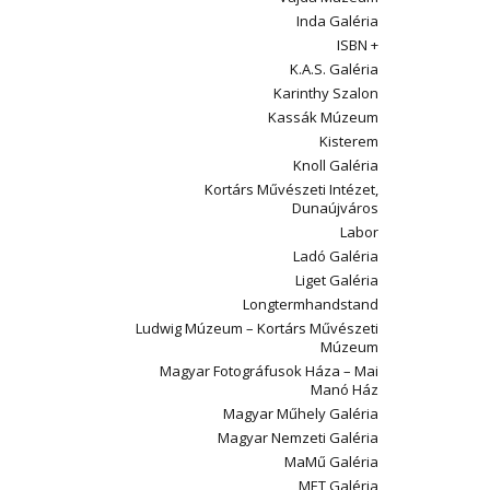
Inda Galéria
ISBN +
K.A.S. Galéria
Karinthy Szalon
Kassák Múzeum
Kisterem
Knoll Galéria
Kortárs Művészeti Intézet,
Dunaújváros
Labor
Ladó Galéria
Liget Galéria
Longtermhandstand
Ludwig Múzeum – Kortárs Művészeti
Múzeum
Magyar Fotográfusok Háza – Mai
Manó Ház
Magyar Műhely Galéria
Magyar Nemzeti Galéria
MaMű Galéria
MET Galéria