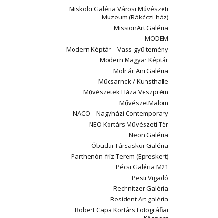
Miskolci Galéria Városi Művészeti
Múzeum (Rákóczi-ház)
MissionArt Galéria
MODEM
Modern Képtár – Vass-gyűjtemény
Modern Magyar Képtár
Molnár Ani Galéria
Műcsarnok / Kunsthalle
Művészetek Háza Veszprém
MűvészetMalom
NACO – Nagyházi Contemporary
NEO Kortárs Művészeti Tér
Neon Galéria
Óbudai Társaskör Galéria
Parthenón-fríz Terem (Epreskert)
Pécsi Galéria M21
Pesti Vigadó
Rechnitzer Galéria
Resident Art galéria
Robert Capa Kortárs Fotográfiai