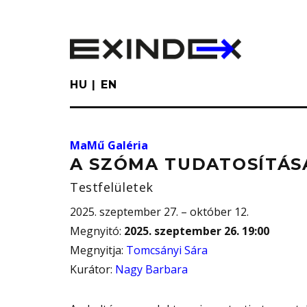
Skip
to
main
content
HU
EN
MaMű Galéria
A SZÓMA TUDATOSÍTÁS
Testfelületek
2025. szeptember 27. – október 12.
Megnyitó
:
2025. szeptember 26. 19:00
Megnyitja
:
Tomcsányi Sára
Kurátor
:
Nagy Barbara