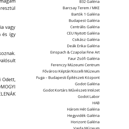
nmagam
B32 Galéria
resztül
Barcsay Terem / MKE
Bartók 1 Galéria
Budapest Galéria
gia vagy
Centrális Galéria
CEU Nyitott Galéria
 és így
Csikász Galéria
Deák Erika Galéria
Einspach & Czapolai Fine Art
koznak.
Faur Zsófi Galéria
alósult
Ferenczy Múzeumi Centrum
Fővárosi Képtár/Kiscelli Múzeum
Fuga – Budapesti Építészeti Központ
 Odett,
Godot Galéria
SOMOGYI
Godot Kortárs Művészeti Intézet
ZELENÁK
Godot Labor
HAB
Három Hét Galéria
Hegyvidék Galéria
Horizont Galéria
Vajda Múzeum