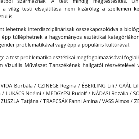
alatból származnak. A test mindig megtestesítés. Ö
 a világ testi elsajátítása nem kizárólag a szellemen ke
ül is.
int lehetnek interdiszciplinárisak összekapcsolódva a bioló
gy épp túlléphetnek a hagyományos esztétikai kategóriákon
 gender problematikával vagy épp a populáris kultúrával.
ge a test problematika esztétikai megfogalmazásával foglal
 Vizuális Művészet Tanszékének hallgatói részvételével v
VIDA Borbála / CZINEGE Regina / ÉBERLING Lili / GAÁL Lili
a / LUKÁCS Noémi / MEDGYESI Rudolf / NÁDASI Rozália / 
 /SZUSZLA Tatjána / TRAPCSÁK Fanni Amina / VASS Álmos / 