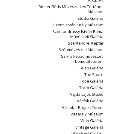
Központ
Rómer Flóris Művészeti és Történeti
Múzeum
Stúdió Galéria
Szent István Király Múzeum
Szentandrássy István Roma
Művészeti Galéria
Szentendrei Képtár
Szépművészeti Múzeum
Szikra képzőművészeti
bemutatóterem
Telep Galéria
The Space
Tobe Galéria
Trafó Galéria
Vajda Lajos Stúdió
Várfok Galéria
Várfok – Projekt Terem
Vasarely Múzeum
Viltin Galéria
Vintage Galéria
Vízivárosi Galéria