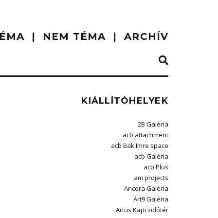
ÉMA
NEM TÉMA
ARCHÍV
KIÁLLÍTÓHELYEK
2B Galéria
acb attachment
acb Bak Imre space
acb Galéria
acb Plus
am projects
Ancora Galéria
Art9 Galéria
Artus Kapcsolótér