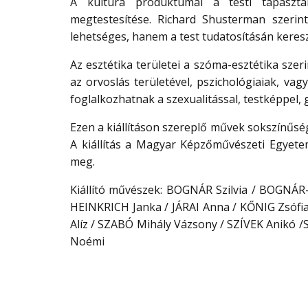
A kultúra produktumai a testi tapaszt
megtestesítése. Richard Shusterman szerint
lehetséges, hanem a test tudatosításán kereszt
Az esztétika területei a szóma-esztétika szer
az orvoslás területével, pszichológiaiak, va
foglalkozhatnak a szexualitással, testképpel,
Ezen a kiállításon szereplő művek sokszínűsé
A kiállítás a Magyar Képzőművészeti Egyetem
meg.
Kiállító művészek: BOGNÁR Szilvia / BOGNÁR-
HEINKRICH Janka / JÁRAI Anna / KŐNIG Zsófi
Alíz / SZABÓ Mihály Vázsony / SZÍVEK Anikó
Noémi