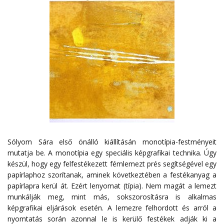
Sólyom Sára első önálló kiállításán monotípia-festményeit
mutatja be. A monotípia egy speciális képgrafikai technika. Úgy
készül, hogy egy felfestékezett fémlemezt prés segítségével egy
papírlaphoz szorítanak, aminek következtében a festékanyag a
papírlapra kerül át. Ezért lenyomat (típia). Nem magát a lemezt
munkálják meg, mint más, sokszorosításra is alkalmas
képgrafikai eljárások esetén. A lemezre felhordott és arról a
nyomtatás során azonnal le is kerülő festékek adják ki a