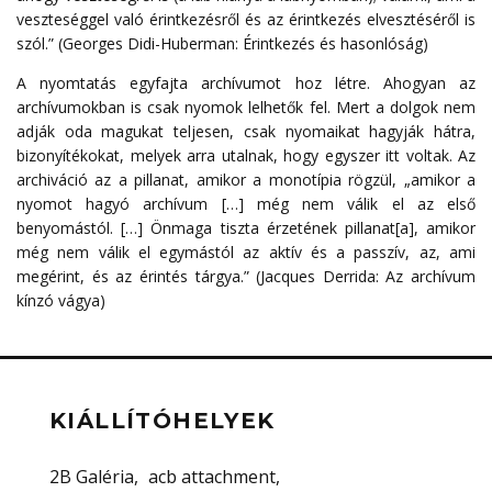
veszteséggel való érintkezésről és az érintkezés elvesztéséről is
szól.” (Georges Didi-Huberman: Érintkezés és hasonlóság)
A nyomtatás egyfajta archívumot hoz létre. Ahogyan az
archívumokban is csak nyomok lelhetők fel. Mert a dolgok nem
adják oda magukat teljesen, csak nyomaikat hagyják hátra,
bizonyítékokat, melyek arra utalnak, hogy egyszer itt voltak. Az
archiváció az a pillanat, amikor a monotípia rögzül, „amikor a
nyomot hagyó archívum […] még nem válik el az első
benyomástól. […] Önmaga tiszta érzetének pillanat[a], amikor
még nem válik el egymástól az aktív és a passzív, az, ami
megérint, és az érintés tárgya.” (Jacques Derrida: Az archívum
kínzó vágya)
KIÁLLÍTÓHELYEK
2B Galéria
acb attachment