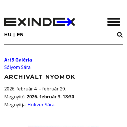
Skip
to
main
TOGGL
content
HU
EN
Art9 Galéria
Sólyom Sára
ARCHIVÁLT NYOMOK
2026. február 4. – február 20.
Megnyitó
:
2026. február 3. 18:30
Megnyitja
:
Holczer Sára