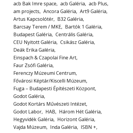
acb Bak Imre space
acb Galéria
acb Plus
am projects
Ancora Galéria
Art9 Galéria
Artus Kapcsolótér
B32 Galéria
Barcsay Terem / MKE
Bartók 1 Galéria
Budapest Galéria
Centrális Galéria
CEU Nyitott Galéria
Csikász Galéria
Deák Erika Galéria
Einspach & Czapolai Fine Art
Faur Zsófi Galéria
Ferenczy Múzeumi Centrum
Fővárosi Képtár/Kiscelli Múzeum
Fuga – Budapesti Építészeti Központ
Godot Galéria
Godot Kortárs Művészeti Intézet
Godot Labor
HAB
Három Hét Galéria
Hegyvidék Galéria
Horizont Galéria
Vajda Múzeum
Inda Galéria
ISBN +