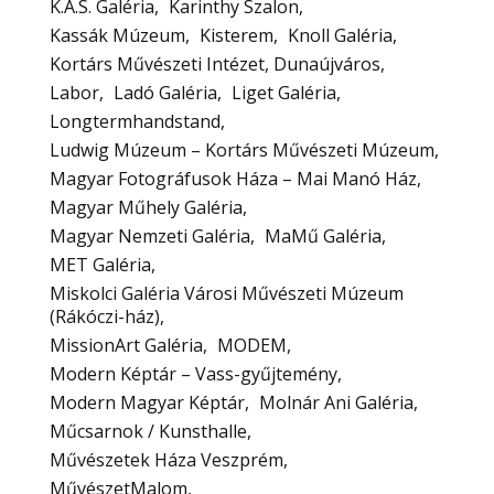
K.A.S. Galéria
Karinthy Szalon
Kassák Múzeum
Kisterem
Knoll Galéria
Kortárs Művészeti Intézet, Dunaújváros
Labor
Ladó Galéria
Liget Galéria
Longtermhandstand
Ludwig Múzeum – Kortárs Művészeti Múzeum
Magyar Fotográfusok Háza – Mai Manó Ház
Magyar Műhely Galéria
Magyar Nemzeti Galéria
MaMű Galéria
MET Galéria
Miskolci Galéria Városi Művészeti Múzeum
(Rákóczi-ház)
MissionArt Galéria
MODEM
Modern Képtár – Vass-gyűjtemény
Modern Magyar Képtár
Molnár Ani Galéria
Műcsarnok / Kunsthalle
Művészetek Háza Veszprém
MűvészetMalom