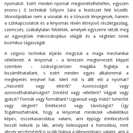
nyomatot. Ezért minden nyomat megismételhetetlen, egyszeri
(mono-). E technikát Sólyom Sára a festészet felé közelíti.
Monotípiáiban nem a vonalak és a tónusok lényegesek, hanem
a színkapcsolatok és a lenyomás révén létrejövő részletgazdag,
szemcsés, szabálytalan felületek, amelyek egyszerre idézik meg
az egysejtűek mikroszkopikus világát és a végtelen terek
kozmikus tágasságát.
A szigorú technikai eljárás megszüli a maga mechanikai
véletleneit. A lenyomat – a lemezen megtervezett képpel
szemben – szükségszerűen magába foglalja a
kiszámíthatatlant, s ezért minden egyes alkalommal a
meglepetés erejével hat. Mert mit is állít elő a nyomat?
„Hasonlót vagy eltérőt? Azonosságot vagy
azonosíthatatlanságot? Döntést vagy véletlent? Vágyat vagy
gyászt? Formát vagy formátlant? Ugyanazt vagy mást? Ismerőst
vagy idegent? Érintkezést vagy távolságot? Úgy
fogalmazhatnánk, hogy a lenyomat mindezek »dialektikus
képe«, összekavarodása: valami, ami éppúgy érintkezésről
beszél nekünk (a láb, amely belesüpped a homokba), mint
ahogy veszteségről is (a láb hiánya a lábnyomban); valami, ami a