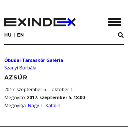
Skip
to
main
TOGGL
content
HU
EN
Óbudai Társaskör Galéria
Szanyi Borbála
AZSÚR
2017. szeptember 6. – október 1.
Megnyitó
:
2017. szeptember 5. 18:00
Megnyitja
:
Nagy T. Katalin