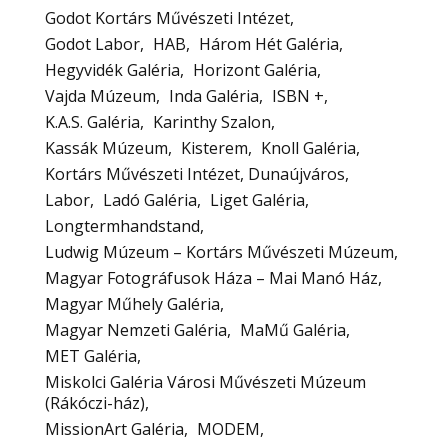
Godot Kortárs Művészeti Intézet
Godot Labor
HAB
Három Hét Galéria
Hegyvidék Galéria
Horizont Galéria
Vajda Múzeum
Inda Galéria
ISBN +
K.A.S. Galéria
Karinthy Szalon
Kassák Múzeum
Kisterem
Knoll Galéria
Kortárs Művészeti Intézet, Dunaújváros
Labor
Ladó Galéria
Liget Galéria
Longtermhandstand
Ludwig Múzeum – Kortárs Művészeti Múzeum
Magyar Fotográfusok Háza – Mai Manó Ház
Magyar Műhely Galéria
Magyar Nemzeti Galéria
MaMű Galéria
MET Galéria
Miskolci Galéria Városi Művészeti Múzeum
(Rákóczi-ház)
MissionArt Galéria
MODEM