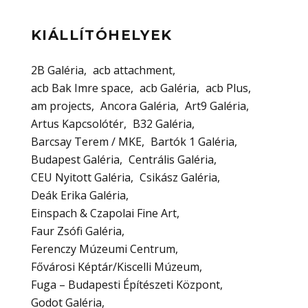
KIÁLLÍTÓHELYEK
2B Galéria
acb attachment
acb Bak Imre space
acb Galéria
acb Plus
am projects
Ancora Galéria
Art9 Galéria
Artus Kapcsolótér
B32 Galéria
Barcsay Terem / MKE
Bartók 1 Galéria
Budapest Galéria
Centrális Galéria
CEU Nyitott Galéria
Csikász Galéria
Deák Erika Galéria
Einspach & Czapolai Fine Art
Faur Zsófi Galéria
Ferenczy Múzeumi Centrum
Fővárosi Képtár/Kiscelli Múzeum
Fuga – Budapesti Építészeti Központ
Godot Galéria