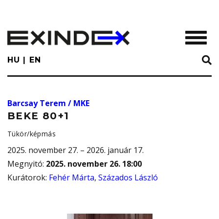
Skip
to
main
TOGGL
content
HU
EN
Barcsay Terem / MKE
BEKE 80+1
Tükör/képmás
2025. november 27. – 2026. január 17.
Megnyitó
:
2025. november 26. 18:00
Kurátorok
:
Fehér Márta
,
Százados László