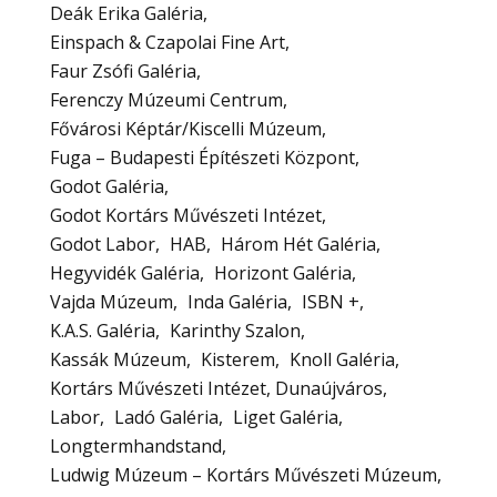
Deák Erika Galéria
Einspach & Czapolai Fine Art
Faur Zsófi Galéria
Ferenczy Múzeumi Centrum
Fővárosi Képtár/Kiscelli Múzeum
Fuga – Budapesti Építészeti Központ
Godot Galéria
Godot Kortárs Művészeti Intézet
Godot Labor
HAB
Három Hét Galéria
Hegyvidék Galéria
Horizont Galéria
Vajda Múzeum
Inda Galéria
ISBN +
K.A.S. Galéria
Karinthy Szalon
Kassák Múzeum
Kisterem
Knoll Galéria
Kortárs Művészeti Intézet, Dunaújváros
Labor
Ladó Galéria
Liget Galéria
Longtermhandstand
Ludwig Múzeum – Kortárs Művészeti Múzeum