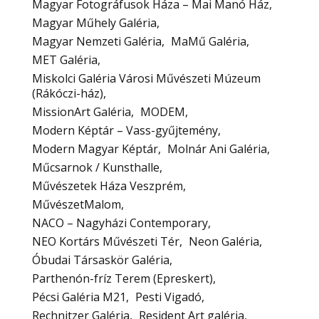
Magyar Fotográfusok Háza – Mai Manó Ház
Magyar Műhely Galéria
Magyar Nemzeti Galéria
MaMű Galéria
MET Galéria
Miskolci Galéria Városi Művészeti Múzeum
(Rákóczi-ház)
MissionArt Galéria
MODEM
Modern Képtár – Vass-gyűjtemény
Modern Magyar Képtár
Molnár Ani Galéria
Műcsarnok / Kunsthalle
Művészetek Háza Veszprém
MűvészetMalom
NACO – Nagyházi Contemporary
NEO Kortárs Művészeti Tér
Neon Galéria
Óbudai Társaskör Galéria
Parthenón-fríz Terem (Epreskert)
Pécsi Galéria M21
Pesti Vigadó
Rechnitzer Galéria
Resident Art galéria