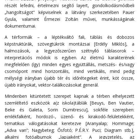
részét lefedni, értelmezni segítő layert, gondolkodásmódbeli
„hangoltságot” képviselnek a látvány szerkezetében Pauer
Gyula, valamint Érmezei Zoltán művei, munkásságának
dokumentumai.
A térformák – a léptékváltó fali, táblás és dobozos
képstruktúrák, szövegtükrök montázsai [Erdély Miklós], a
halmozások, a legyezőszerűen szétnyíló táblasorok –
interpretációs módok is egyben. Az életmű karakterének
megfelelően (így) minden egyes együttállás, metszés- és/vagy
csomópont mind horizontális, mind vertikális, mind pedig
mélységi irányban újabb tér és időrétegeket érint, köt össze,
újabb irányokat, vektor-találkozásokat generál.
Mindenben kitüntetett szerepet kapnak a térben elhelyezett
szemléltető eszközök a(z iskola)táblák [Beuys, Ben Vautier,
Beke és Galeta, Sorin Dumitrescu], sokféle szerepben:
emlékfalként, hordozó-, üzenő- és kirakodó-felületekként,
tematikus válogatásokat keretezve [Aranyalap; Hommage;
„Adva van”; Nagybeteg; Ősfotó; P.É.R.Y. Puci; Diagram stb.],
alkalmi fotóalbumok „lapjaiként”. A jegyzetelés, az