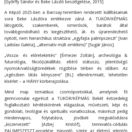
[Győrffy Sándor és Beke László beszélgetése, 2015]
A Képző 2025-ben a Barcsay-teremben rendezett kiállításainak
sora Beke Lászlóra emlékezve zárul. A TÜKÖR/KÉPMÁS
látogatók, szakemberek, ismerősök, barátok által
továbbgondolható és kiegészíthető, át- és újrarendezhető
nyitott, nem hierarchikus struktúra: „egyfajta palimpszeszt” [Ivan
Ladislav Galeta], „alternatív múlt-emlékmű” [Sugár János].
„Vissza- és előretekintés” [Érmezei Zoltán], archeológia &
futurológia, fikció(s)kiállítás: eltérő státuszú, jelentőségű
nyomok/valóságtöredékek rögzítése térben és időben. Az
„egészben látás kényszere” [BL] ellenére/miatt, lehetetlen
kísérlet – a HIÁNY körberajzolása.
Mind map tematikus csomópontokkal, amelynek fő
gerincvonalai egyrészt a TÜKÖR/KÉPMÁS Bekét évtizedekig
foglalkoztató kérdéskörének elágazásai, művészeti, képi és
gondolati, teológiai és spirituális vonatkozásai, másrészt pedig
mindennapos, folytatásra, jövőbeli megvalósításra
„kiszervezett” [Azbej Kristóf], tennivalós-cédulás
PALIMPSZESZT-projektje. Hasonló, szinte az életmű jelentős