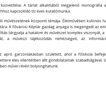
 közvetítése. A tárlat alkalmából megjelenő monográfia a
 ahhoz kapcsolódó tíz éves kutatómunka.
Lili művészetének központi témája. Életművében különös h
atára. A Fővárosi Képtár gazdag anyaga is megengedi az em
állítás tárgyalja a hatalom és művészet komplex viszonyát, a
át, a művészi tájékozódás nehézségeit, az informác
 apró garzonlakásban született, ahol a főiskola befeje
lettere éles ellentétben állt gondolatainak szabadságával, 
elyben művei révén bolyonghatunk.