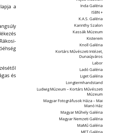
Inda Galéria
lapja a
ISBN +
K.A.S. Galéria
Karinthy Szalon
angsúly
Kassák Múzeum
lékezés
Kisterem
 Rákosi-
Knoll Galéria
ióéhség
Kortárs Művészeti Intézet,
Dunaújváros
Labor
zésétől
Ladó Galéria
tágas és
Liget Galéria
Longtermhandstand
Ludwig Múzeum – Kortárs Művészeti
Múzeum
Magyar Fotográfusok Háza – Mai
Manó Ház
Magyar Műhely Galéria
Magyar Nemzeti Galéria
MaMű Galéria
MET Galéria