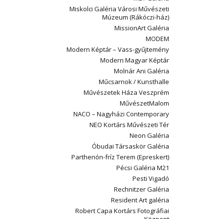
Miskolci Galéria Városi Művészeti
Múzeum (Rákóczi-ház)
MissionArt Galéria
MODEM
Modern Képtár – Vass-gyűjtemény
Modern Magyar Képtár
Molnár Ani Galéria
Műcsarnok / Kunsthalle
Művészetek Háza Veszprém
MűvészetMalom
NACO – Nagyházi Contemporary
NEO Kortárs Művészeti Tér
Neon Galéria
Óbudai Társaskör Galéria
Parthenón-fríz Terem (Epreskert)
Pécsi Galéria M21
Pesti Vigadó
Rechnitzer Galéria
Resident Art galéria
Robert Capa Kortárs Fotográfiai