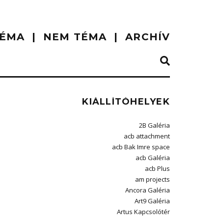
ÉMA
NEM TÉMA
ARCHÍV
KIÁLLÍTÓHELYEK
2B Galéria
acb attachment
acb Bak Imre space
acb Galéria
acb Plus
am projects
Ancora Galéria
Art9 Galéria
Artus Kapcsolótér