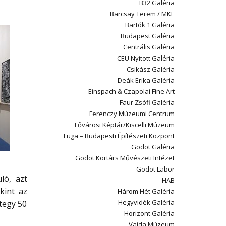
B32 Galéria
Barcsay Terem / MKE
Bartók 1 Galéria
Budapest Galéria
Centrális Galéria
CEU Nyitott Galéria
Csikász Galéria
Deák Erika Galéria
Einspach & Czapolai Fine Art
Faur Zsófi Galéria
Ferenczy Múzeumi Centrum
Fővárosi Képtár/Kiscelli Múzeum
Fuga – Budapesti Építészeti Központ
Godot Galéria
Godot Kortárs Művészeti Intézet
Godot Labor
ló, azt
HAB
kint az
Három Hét Galéria
Hegyvidék Galéria
ntegy 50
Horizont Galéria
Vajda Múzeum