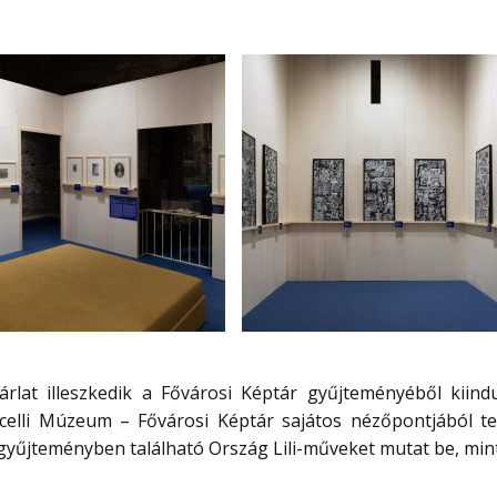
rlat illeszkedik a Fővárosi Képtár gyűjteményéből kiindu
iscelli Múzeum – Fővárosi Képtár sajátos nézőpontjából te
ni gyűjteményben található Ország Lili-műveket mutat be, mi