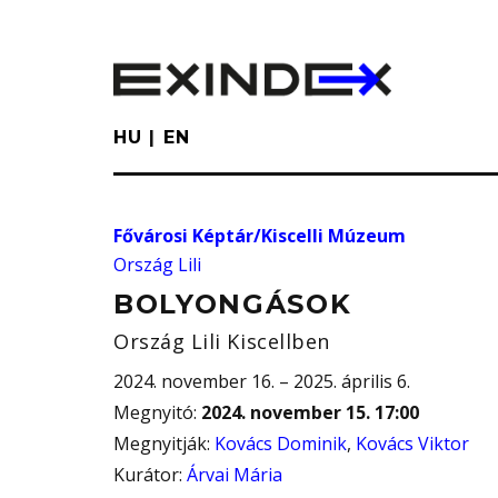
Skip
to
main
content
HU
EN
Fővárosi Képtár/Kiscelli Múzeum
Ország Lili
BOLYONGÁSOK
Ország Lili Kiscellben
2024. november 16. – 2025. április 6.
Megnyitó
:
2024. november 15. 17:00
Megnyitják
:
Kovács Dominik
,
Kovács Viktor
Kurátor
:
Árvai Mária