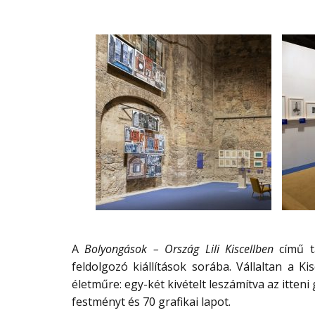
A
Bolyongások – Ország Lili Kiscellben
című tá
feldolgozó kiállítások sorába. Vállaltan a K
életműre: egy-két kivételt leszámítva az itte
festményt és 70 grafikai lapot.