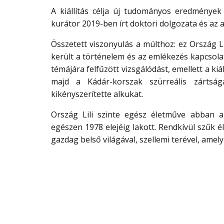
A kiállítás célja új tudományos eredmények
kurátor 2019-ben írt doktori dolgozata és az
Összetett viszonyulás a múlthoz: ez Ország 
került a történelem és az emlékezés kapcsol
témájára felfűzött vizsgálódást, emellett a ki
majd a Kádár-korszak szürreális zártság
kikényszerítette alkukat.
Ország Lili szinte egész életműve abban az
egészen 1978 elejéig lakott. Rendkívül szűk é
gazdag belső világával, szellemi terével, am