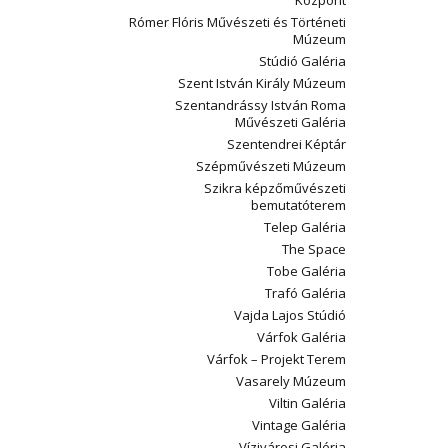
Központ
Rómer Flóris Művészeti és Történeti
Múzeum
Stúdió Galéria
Szent István Király Múzeum
Szentandrássy István Roma
Művészeti Galéria
Szentendrei Képtár
Szépművészeti Múzeum
Szikra képzőművészeti
bemutatóterem
Telep Galéria
The Space
Tobe Galéria
Trafó Galéria
Vajda Lajos Stúdió
Várfok Galéria
Várfok – Projekt Terem
Vasarely Múzeum
Viltin Galéria
Vintage Galéria
Vízivárosi Galéria