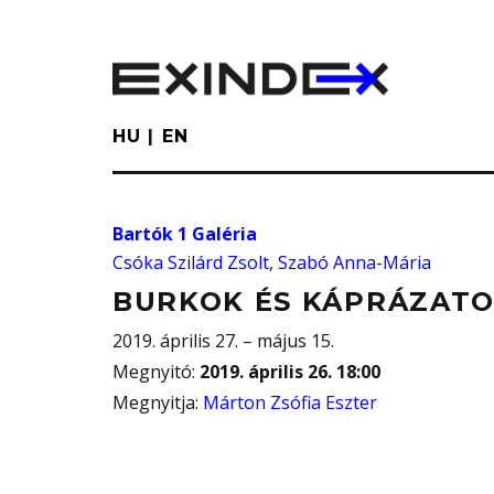
Skip
to
main
content
HU
EN
Bartók 1 Galéria
Csóka Szilárd Zsolt
,
Szabó Anna-Mária
BURKOK ÉS KÁPRÁZAT
2019. április 27. – május 15.
Megnyitó
:
2019. április 26. 18:00
Megnyitja
:
Márton Zsófia Eszter