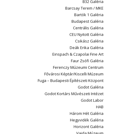
B32 Galéria
Barcsay Terem / MKE
Bartók 1 Galéria
Budapest Galéria
Centrális Galéria
CEU Nyitott Galéria
Csikász Galéria
Deák Erika Galéria
Einspach & Czapolai Fine Art
Faur Zsófi Galéria
Ferenczy Múzeumi Centrum
Fővárosi Képtár/Kiscelli Múzeum
Fuga – Budapesti Építészeti Központ
Godot Galéria
Godot Kortárs Művészeti Intézet
Godot Labor
HAB
Három Hét Galéria
Hegyvidék Galéria
Horizont Galéria
Vajda Múzeum