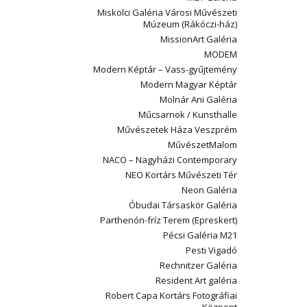
Miskolci Galéria Városi Művészeti
Múzeum (Rákóczi-ház)
MissionArt Galéria
MODEM
Modern Képtár – Vass-gyűjtemény
Modern Magyar Képtár
Molnár Ani Galéria
Műcsarnok / Kunsthalle
Művészetek Háza Veszprém
MűvészetMalom
NACO – Nagyházi Contemporary
NEO Kortárs Művészeti Tér
Neon Galéria
Óbudai Társaskör Galéria
Parthenón-fríz Terem (Epreskert)
Pécsi Galéria M21
Pesti Vigadó
Rechnitzer Galéria
Resident Art galéria
Robert Capa Kortárs Fotográfiai