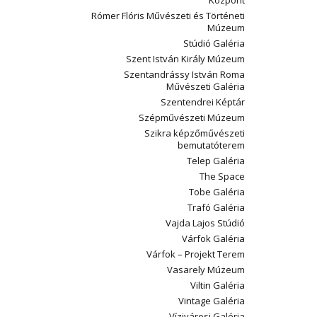
Központ
Rómer Flóris Művészeti és Történeti
Múzeum
Stúdió Galéria
Szent István Király Múzeum
Szentandrássy István Roma
Művészeti Galéria
Szentendrei Képtár
Szépművészeti Múzeum
Szikra képzőművészeti
bemutatóterem
Telep Galéria
The Space
Tobe Galéria
Trafó Galéria
Vajda Lajos Stúdió
Várfok Galéria
Várfok – Projekt Terem
Vasarely Múzeum
Viltin Galéria
Vintage Galéria
Vízivárosi Galéria