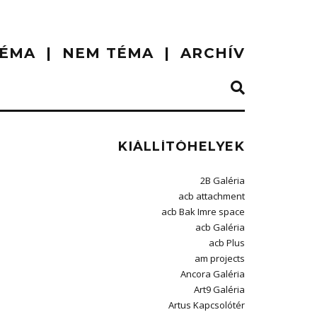
ÉMA
NEM TÉMA
ARCHÍV
KIÁLLÍTÓHELYEK
2B Galéria
acb attachment
acb Bak Imre space
acb Galéria
acb Plus
am projects
Ancora Galéria
Art9 Galéria
Artus Kapcsolótér