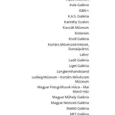
Inda Galéria
ISBN +
K.A.S. Galéria
Karinthy Szalon
Kassák Múzeum
Kisterem
Knoll Galéria
Kortárs Művészeti Intézet,
Dunaújváros
Labor
Ladó Galéria
Liget Galéria
Longtermhandstand
Ludwig Múzeum – Kortárs Művészeti
Múzeum
Magyar Fotográfusok Háza – Mai
Manó Ház
Magyar Műhely Galéria
Magyar Nemzeti Galéria
MaMű Galéria
MET Galéria