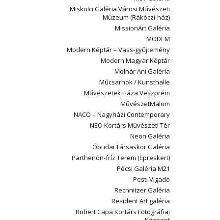
Miskolci Galéria Városi Művészeti
Múzeum (Rákóczi-ház)
MissionArt Galéria
MODEM
Modern Képtár – Vass-gyűjtemény
Modern Magyar Képtár
Molnár Ani Galéria
Műcsarnok / Kunsthalle
Művészetek Háza Veszprém
MűvészetMalom
NACO – Nagyházi Contemporary
NEO Kortárs Művészeti Tér
Neon Galéria
Óbudai Társaskör Galéria
Parthenón-fríz Terem (Epreskert)
Pécsi Galéria M21
Pesti Vigadó
Rechnitzer Galéria
Resident Art galéria
Robert Capa Kortárs Fotográfiai