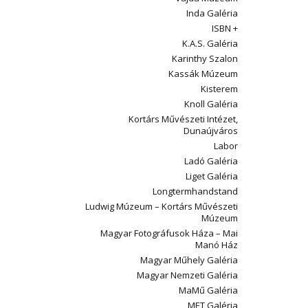
Inda Galéria
ISBN +
K.A.S. Galéria
Karinthy Szalon
Kassák Múzeum
Kisterem
Knoll Galéria
Kortárs Művészeti Intézet,
Dunaújváros
Labor
Ladó Galéria
Liget Galéria
Longtermhandstand
Ludwig Múzeum – Kortárs Művészeti
Múzeum
Magyar Fotográfusok Háza – Mai
Manó Ház
Magyar Műhely Galéria
Magyar Nemzeti Galéria
MaMű Galéria
MET Galéria