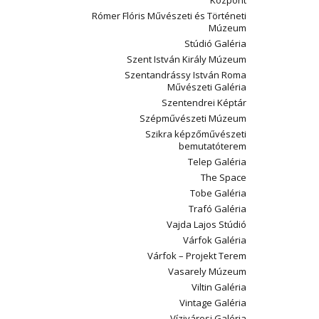
Központ
Rómer Flóris Művészeti és Történeti
Múzeum
Stúdió Galéria
Szent István Király Múzeum
Szentandrássy István Roma
Művészeti Galéria
Szentendrei Képtár
Szépművészeti Múzeum
Szikra képzőművészeti
bemutatóterem
Telep Galéria
The Space
Tobe Galéria
Trafó Galéria
Vajda Lajos Stúdió
Várfok Galéria
Várfok – Projekt Terem
Vasarely Múzeum
Viltin Galéria
Vintage Galéria
Vízivárosi Galéria