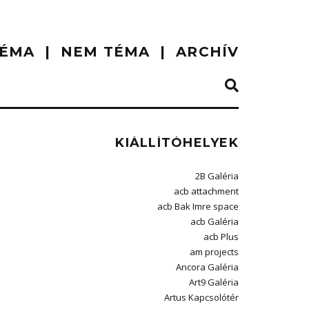
ÉMA
NEM TÉMA
ARCHÍV
KIÁLLÍTÓHELYEK
2B Galéria
acb attachment
acb Bak Imre space
acb Galéria
acb Plus
am projects
Ancora Galéria
Art9 Galéria
Artus Kapcsolótér