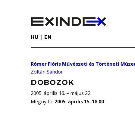
Skip
to
main
content
HU
EN
Rómer Flóris Művészeti és Történeti Múz
Zoltán Sándor
DOBOZOK
2005. április 16. – május 22.
Megnyitó
:
2005. április 15. 18:00