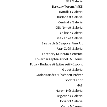
B32 Galéria
Barcsay Terem / MKE
Bartók 1 Galéria
Budapest Galéria
Centrális Galéria
CEU Nyitott Galéria
Csikász Galéria
Deák Erika Galéria
Einspach & Czapolai Fine Art
Faur Zsófi Galéria
Ferenczy Múzeumi Centrum
Fővárosi Képtár/Kiscelli Múzeum
Fuga – Budapesti Építészeti Központ
Godot Galéria
Godot Kortárs Művészeti Intézet
Godot Labor
HAB
Három Hét Galéria
Hegyvidék Galéria
Horizont Galéria
Vajda Múzeum