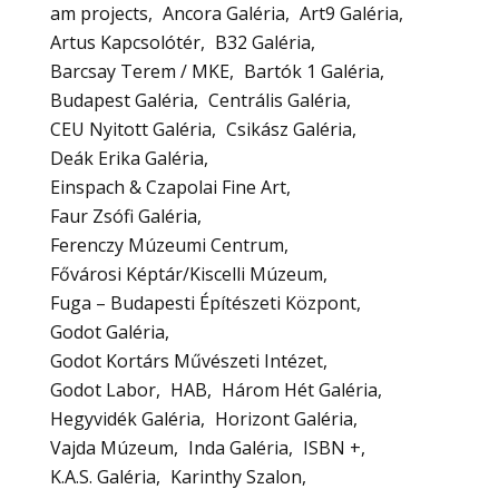
am projects
Ancora Galéria
Art9 Galéria
Artus Kapcsolótér
B32 Galéria
Barcsay Terem / MKE
Bartók 1 Galéria
Budapest Galéria
Centrális Galéria
CEU Nyitott Galéria
Csikász Galéria
Deák Erika Galéria
Einspach & Czapolai Fine Art
Faur Zsófi Galéria
Ferenczy Múzeumi Centrum
Fővárosi Képtár/Kiscelli Múzeum
Fuga – Budapesti Építészeti Központ
Godot Galéria
Godot Kortárs Művészeti Intézet
Godot Labor
HAB
Három Hét Galéria
Hegyvidék Galéria
Horizont Galéria
Vajda Múzeum
Inda Galéria
ISBN +
K.A.S. Galéria
Karinthy Szalon