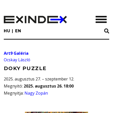
Skip
to
main
TOGGL
content
HU
EN
Art9 Galéria
Ocskay László
DOKY PUZZLE
2025. augusztus 27. – szeptember 12.
Megnyitó
:
2025. augusztus 26. 18:00
Megnyitja
:
Nagy Zopán