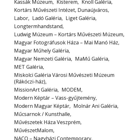
Kassák Múzeum
Kisterem
Knoll Galéria
Kortárs Művészeti Intézet, Dunaújváros
Labor
Ladó Galéria
Liget Galéria
Longtermhandstand
Ludwig Múzeum – Kortárs Művészeti Múzeum
Magyar Fotográfusok Háza – Mai Manó Ház
Magyar Műhely Galéria
Magyar Nemzeti Galéria
MaMű Galéria
MET Galéria
Miskolci Galéria Városi Művészeti Múzeum
(Rákóczi-ház)
MissionArt Galéria
MODEM
Modern Képtár – Vass-gyűjtemény
Modern Magyar Képtár
Molnár Ani Galéria
Műcsarnok / Kunsthalle
Művészetek Háza Veszprém
MűvészetMalom
NACO – Nagyházi Contemporary