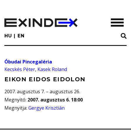
Skip
to
main
TOGGL
content
HU
EN
Óbudai Pincegaléria
Kecskés Péter
,
Kasek Roland
EIKON EIDOS EIDOLON
2007. augusztus 7. – augusztus 26.
Megnyitó
:
2007. augusztus 6. 18:00
Megnyitja
:
Gergye Krisztián