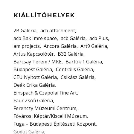
KIÁLLÍTÓHELYEK
2B Galéria
acb attachment
acb Bak Imre space
acb Galéria
acb Plus
am projects
Ancora Galéria
Art9 Galéria
Artus Kapcsolótér
B32 Galéria
Barcsay Terem / MKE
Bartók 1 Galéria
Budapest Galéria
Centrális Galéria
CEU Nyitott Galéria
Csikász Galéria
Deák Erika Galéria
Einspach & Czapolai Fine Art
Faur Zsófi Galéria
Ferenczy Múzeumi Centrum
Fővárosi Képtár/Kiscelli Múzeum
Fuga – Budapesti Építészeti Központ
Godot Galéria