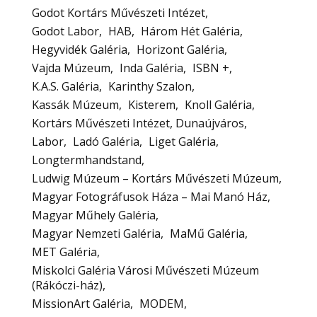
Godot Kortárs Művészeti Intézet
Godot Labor
HAB
Három Hét Galéria
Hegyvidék Galéria
Horizont Galéria
Vajda Múzeum
Inda Galéria
ISBN +
K.A.S. Galéria
Karinthy Szalon
Kassák Múzeum
Kisterem
Knoll Galéria
Kortárs Művészeti Intézet, Dunaújváros
Labor
Ladó Galéria
Liget Galéria
Longtermhandstand
Ludwig Múzeum – Kortárs Művészeti Múzeum
Magyar Fotográfusok Háza – Mai Manó Ház
Magyar Műhely Galéria
Magyar Nemzeti Galéria
MaMű Galéria
MET Galéria
Miskolci Galéria Városi Művészeti Múzeum
(Rákóczi-ház)
MissionArt Galéria
MODEM