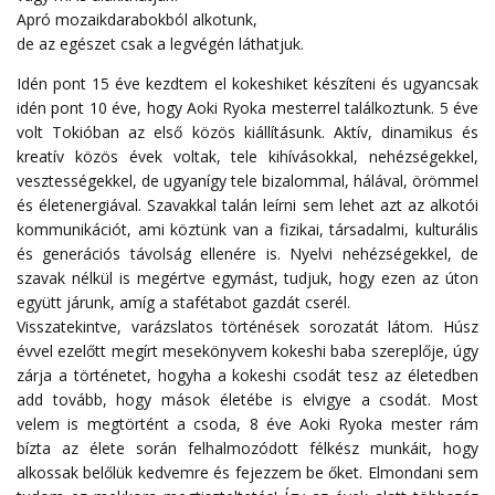
Apró mozaikdarabokból alkotunk,
de az egészet csak a legvégén láthatjuk.
Idén pont 15 éve kezdtem el kokeshiket készíteni és ugyancsak
idén pont 10 éve, hogy Aoki Ryoka mesterrel találkoztunk. 5 éve
volt Tokióban az első közös kiállításunk. Aktív, dinamikus és
kreatív közös évek voltak, tele kihívásokkal, nehézségekkel,
vesztességekkel, de ugyanígy tele bizalommal, hálával, örömmel
és életenergiával. Szavakkal talán leírni sem lehet azt az alkotói
kommunikációt, ami köztünk van a fizikai, társadalmi, kulturális
és generációs távolság ellenére is. Nyelvi nehézségekkel, de
szavak nélkül is megértve egymást, tudjuk, hogy ezen az úton
együtt járunk, amíg a stafétabot gazdát cserél.
Visszatekintve, varázslatos történések sorozatát látom. Húsz
évvel ezelőtt megírt mesekönyvem kokeshi baba szereplője, úgy
zárja a történetet, hogyha a kokeshi csodát tesz az életedben
add tovább, hogy mások életébe is elvigye a csodát. Most
velem is megtörtént a csoda, 8 éve Aoki Ryoka mester rám
bízta az élete során felhalmozódott félkész munkáit, hogy
alkossak belőlük kedvemre és fejezzem be őket. Elmondani sem