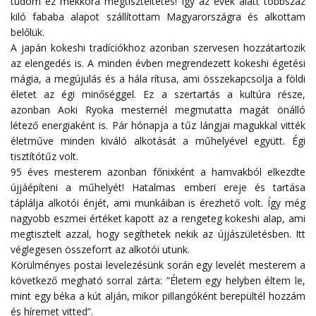
tudom ez mekkora megtiszteltetés! Így az évek alatt többszáz
kiló fababa alapot szállítottam Magyarországra és alkottam
belőlük.
A japán kokeshi tradíciókhoz azonban szervesen hozzátartozik
az elengedés is. A minden évben megrendezett kokeshi égetési
mágia, a megújulás és a hála rítusa, ami összekapcsolja a földi
életet az égi minőséggel. Ez a szertartás a kultúra része,
azonban Aoki Ryoka mesternél megmutatta magát önálló
létező energiaként is. Pár hónapja a tűz lángjai magukkal vitték
életműve minden kiváló alkotását a műhelyével együtt. Égi
tisztítótűz volt.
95 éves mesterem azonban főnixként a hamvakból elkezdte
újjáépíteni a műhelyét! Hatalmas emberi ereje és tartása
táplálja alkotói énjét, ami munkáiban is érezhető volt. Így még
nagyobb eszmei értéket kapott az a rengeteg kokeshi alap, ami
megtisztelt azzal, hogy segíthetek nekik az újjászületésben. Itt
véglegesen összeforrt az alkotói utunk.
Körülményes postai levelezésünk során egy levelét mesterem a
következő megható sorral zárta: ”Életem egy helyben éltem le,
mint egy béka a kút alján, mikor pillangóként berepültél hozzám
és híremet vitted”.