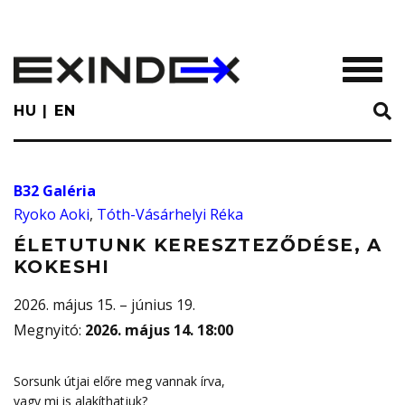
Skip
to
main
TOGGL
content
HU
EN
B32 Galéria
Ryoko Aoki
,
Tóth-Vásárhelyi Réka
ÉLETUTUNK KERESZTEZŐDÉSE, A
KOKESHI
2026. május 15. – június 19.
Megnyitó
:
2026. május 14. 18:00
Sorsunk útjai előre meg vannak írva,
vagy mi is alakíthatjuk?