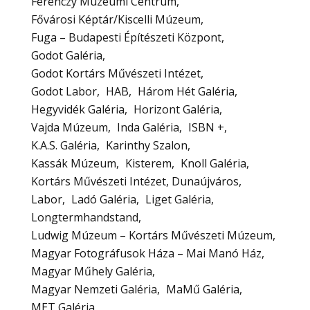
Ferenczy Múzeumi Centrum
Fővárosi Képtár/Kiscelli Múzeum
Fuga – Budapesti Építészeti Központ
Godot Galéria
Godot Kortárs Művészeti Intézet
Godot Labor
HAB
Három Hét Galéria
Hegyvidék Galéria
Horizont Galéria
Vajda Múzeum
Inda Galéria
ISBN +
K.A.S. Galéria
Karinthy Szalon
Kassák Múzeum
Kisterem
Knoll Galéria
Kortárs Művészeti Intézet, Dunaújváros
Labor
Ladó Galéria
Liget Galéria
Longtermhandstand
Ludwig Múzeum – Kortárs Művészeti Múzeum
Magyar Fotográfusok Háza – Mai Manó Ház
Magyar Műhely Galéria
Magyar Nemzeti Galéria
MaMű Galéria
MET Galéria