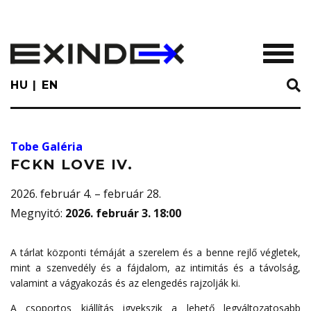
Skip
to
main
TOGGL
content
HU
EN
Tobe Galéria
FCKN LOVE IV.
2026. február 4. – február 28.
Megnyitó
:
2026. február 3. 18:00
A tárlat központi témáját a szerelem és a benne rejlő végletek,
mint a szenvedély és a fájdalom, az intimitás és a távolság,
valamint a vágyakozás és az elengedés rajzolják ki.
A csoportos kiállítás igyekszik a lehető legváltozatosabb