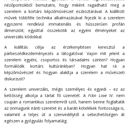
nézőpontokból bemutatni, hogy miként ragadható meg a
szerelem a kortárs képzőművészet eszköztárával. A kiállított
művek többféle technika alkalmazásával fejezik ki a szerelem
egyszerre rendkívül immateriális és hússzerűen profán
dimenzióit; egyúttal összekötik az egyéni élményeket az
univerzális kódokkal.
A kiállítás célja az érzékenyítésen keresztül a
párbeszédkezdeményezés a látogatóval. Vajon mit jelent a
szerelem egyéni, csoportos és társadalmi szinten? Hogyan
formálódik kortárs kultúránkban? Hogyan hat rá a
képzőművészet és hogyan alakítja a szerelem a művészeti
diskurzust?
A szerelem univerzális, mégis személyes és egyedi – ez az
kettősség alkotja a tárlat fő üzenetét. A
Fckn Love IV.
nem
csupán a romantikus szerelemről szól, hanem benne foglaltatik
az önmagunk iránti szeretet és a baráti kötelékek fontossága is,
valamint a teljes út a szenvedélytől a sebezhetőségen át
egészen a gyógyulás folyamatáig.