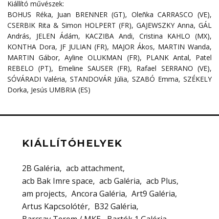
Kiállító művészek:
BOHUS Réka, Juan BRENNER (GT), Oleñka CARRASCO (VE),
CSERBIK Rita & Simon HOLPERT (FR), GAJEWSZKY Anna, GÁL
András, JELEN Ádám, KACZIBA Andi, Cristina KAHLO (MX),
KONTHA Dora, JF JULIAN (FR), MAJOR Ákos, MARTIN Wanda,
MARTIN Gábor, Ayline OLUKMAN (FR), PLANK Antal, Patel
REBELO (PT), Emeline SAUSER (FR), Rafael SERRANO (VE),
SÓVÁRADI Valéria, STANDOVÁR Júlia, SZABÓ Emma, SZÉKELY
Dorka, Jesús UMBRIA (ES)
KIÁLLÍTÓHELYEK
2B Galéria
acb attachment
acb Bak Imre space
acb Galéria
acb Plus
am projects
Ancora Galéria
Art9 Galéria
Artus Kapcsolótér
B32 Galéria