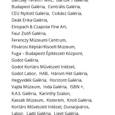
Barcsay Terem / MKE
Bartók 1 Galéria
Budapest Galéria
Centrális Galéria
CEU Nyitott Galéria
Csikász Galéria
Deák Erika Galéria
Einspach & Czapolai Fine Art
Faur Zsófi Galéria
Ferenczy Múzeumi Centrum
Fővárosi Képtár/Kiscelli Múzeum
Fuga – Budapesti Építészeti Központ
Godot Galéria
Godot Kortárs Művészeti Intézet
Godot Labor
HAB
Három Hét Galéria
Hegyvidék Galéria
Horizont Galéria
Vajda Múzeum
Inda Galéria
ISBN +
K.A.S. Galéria
Karinthy Szalon
Kassák Múzeum
Kisterem
Knoll Galéria
Kortárs Művészeti Intézet, Dunaújváros
Labor
Ladó Galéria
Liget Galéria