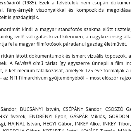
erotiká
ról (1985). Ezek a felvételek nem csupán dokume
kkal, fény-árnyék viszonyaikkal és kompozíciós megoldása
it is gazdagítják.
norámát kínál: a magyar standfotós szakma előtt tisztele
ainkig ívelő válogatás közel kilencven, a nagyközönség álta
ntja fel a magyar filmfotósok páratlanul gazdag életművét.
ók ritkán látott dokumentumok és ismert vizuális toposzok, 
lnek. A
Felvétel!
című tárlat így egyszerre ünnepli a film ind
ét, e két médium találkozását, amelyek 125 éve formálják a
 – az NFI Filmarchívum gyűjteményéből – most először rajzo
ándor, BUCSÁNYI István, CSÉPÁNY Sándor, CSOSZÓ Gab
Y fivérek, ENDRÉNYI Egon, GÁSPÁR Miklós, GORDON E
, HAJNAL István, HEGYI Gábor, INKEY Alice, INKEY Tibor