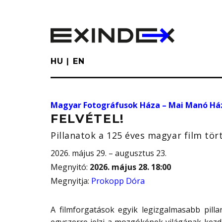
Skip
to
main
content
HU
EN
Magyar Fotográfusok Háza – Mai Manó Há
FELVÉTEL!
Pillanatok a 125 éves magyar film tör
2026. május 29. – augusztus 23.
Megnyitó
:
2026. május 28. 18:00
Megnyitja
:
Prokopp Dóra
A filmforgatások egyik legizgalmasabb pill