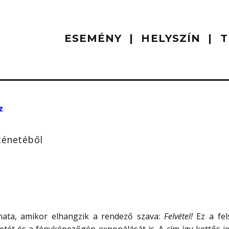
ESEMÉNY
HELYSZÍN
T
z
ténetéből
anata, amikor elhangzik a rendező szava:
Felvétel!
Ez a fels