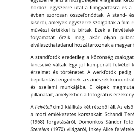
egyszerre jelzi a mozgóképek világának kezde
hordoz: egyszerre utal a filmgyártásra és a
évben szorosan összefonódtak. A stand- és 
kísérői, amelyek egyszerre szolgálták a film
művészi értékkel is bírtak. Ezek a felvétele
folyamatát őrzik meg, akár olyan pilla
elválaszthatatlanul hozzátartoznak a magyar f
A standfotók eredetileg a közönség csalogat
kincseivé váltak. Egy jól komponált felvétel
érzelmet és történetet. A werkfotók pedig 
bepillantást engednek: a színészek koncentrált 
és szellemi munkájába. E képek megmutatj
pillanatait, amelyekben a fotográfus érzéken
A
Felvétel!
című kiállítás két részből áll. Az e
a mozi emlékezetes korszakait: Schandl Ter
(1968) forgatásáról, Domonkos Sándor fot
Szerelem
(1970) világáról, Inkey Alice felvétel