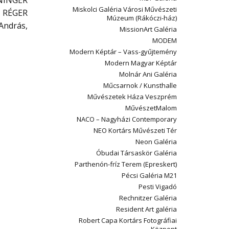
NNINGER
Miskolci Galéria Városi Művészeti
, RÉGER
Múzeum (Rákóczi-ház)
András,
MissionArt Galéria
MODEM
Modern Képtár – Vass-gyűjtemény
Modern Magyar Képtár
Molnár Ani Galéria
Műcsarnok / Kunsthalle
Művészetek Háza Veszprém
MűvészetMalom
NACO – Nagyházi Contemporary
NEO Kortárs Művészeti Tér
Neon Galéria
Óbudai Társaskör Galéria
Parthenón-fríz Terem (Epreskert)
Pécsi Galéria M21
Pesti Vigadó
Rechnitzer Galéria
Resident Art galéria
Robert Capa Kortárs Fotográfiai