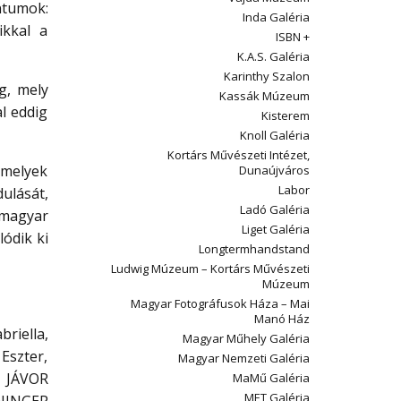
ntumok:
Inda Galéria
ikkal a
ISBN +
K.A.S. Galéria
Karinthy Szalon
g, mely
Kassák Múzeum
l eddig
Kisterem
Knoll Galéria
Kortárs Művészeti Intézet,
amelyek
Dunaújváros
Labor
ulását,
Ladó Galéria
 magyar
Liget Galéria
lódik ki
Longtermhandstand
Ludwig Múzeum – Kortárs Művészeti
Múzeum
Magyar Fotográfusok Háza – Mai
Manó Ház
riella,
Magyar Műhely Galéria
szter,
Magyar Nemzeti Galéria
, JÁVOR
MaMű Galéria
MET Galéria