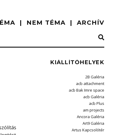
ÉMA
NEM TÉMA
ARCHÍV
KIÁLLÍTÓHELYEK
2B Galéria
acb attachment
acb Bak Imre space
acb Galéria
acb Plus
am projects
Ancora Galéria
Art9 Galéria
zólítás
Artus Kapcsolótér