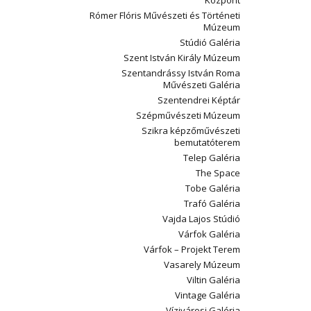
Központ
Rómer Flóris Művészeti és Történeti
Múzeum
Stúdió Galéria
Szent István Király Múzeum
Szentandrássy István Roma
Művészeti Galéria
Szentendrei Képtár
Szépművészeti Múzeum
Szikra képzőművészeti
bemutatóterem
Telep Galéria
The Space
Tobe Galéria
Trafó Galéria
Vajda Lajos Stúdió
Várfok Galéria
Várfok – Projekt Terem
Vasarely Múzeum
Viltin Galéria
Vintage Galéria
Vízivárosi Galéria