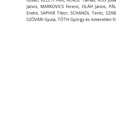
István, KELETI Film, KENDE Tamás, KISS J
János, MARKOVICS Ferenc, OLÁH János, PÁL
Endre, SAPHIR Tibor, SCHANDL Teréz, SZAB
SZÓVÁRI Gyula, TÓTH György és ismeretlen f