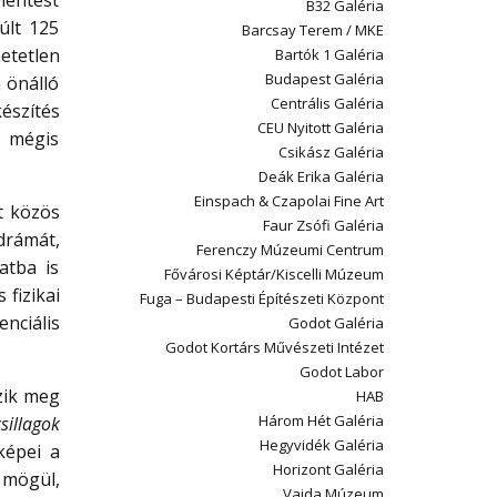
lentést
B32 Galéria
últ 125
Barcsay Terem / MKE
etetlen
Bartók 1 Galéria
Budapest Galéria
 önálló
Centrális Galéria
észítés
CEU Nyitott Galéria
 mégis
Csikász Galéria
Deák Erika Galéria
Einspach & Czapolai Fine Art
t közös
Faur Zsófi Galéria
drámát,
Ferenczy Múzeumi Centrum
atba is
Fővárosi Képtár/Kiscelli Múzeum
 fizikai
Fuga – Budapesti Építészeti Központ
nciális
Godot Galéria
Godot Kortárs Művészeti Intézet
Godot Labor
ézik meg
HAB
Három Hét Galéria
csillagok
Hegyvidék Galéria
képei a
Horizont Galéria
 mögül,
Vajda Múzeum