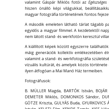
valamint Gáspár Miklós fotói az
Egészséges 
hiszen önálló képi világukkal, beállításai
magyar fotográfia történetének fontos fejezete
A második emeleten látható tárlat tágabb pa
egyidős a magyar filmmel. A kezdetektől napj
nem látott stand- és werkfotón keresztül villa
A kiállított képek között egyszerre találhat
máig generációk kollektív emlékezetében é
valamint a stand- és werkfotográfia születés
vizuális kultúrát, és amelyek közös története
ilyen átfogóan a Mai Manó Ház termeiben.
Fotográfusok:
B. MÜLLER Magda, BARTÓK István, BOJÁR S
DEMETER Miklós, DOMONKOS Sándor, DUNK
GÖTZE Kriszta, GULYÁS Buda, GYURKOVICS Ági