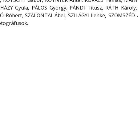
úlia, KOTSCHY Gábor, KOTNYEK Antal, KOVÁCS Tamás, MA
HÁZY Gyula, PÁLOS György, PÁNDI Titusz, RÁTH Károly
Ó Róbert, SZALONTAI Ábel, SZILÁGYI Lenke, SZOMSZÉD 
otográfusok.