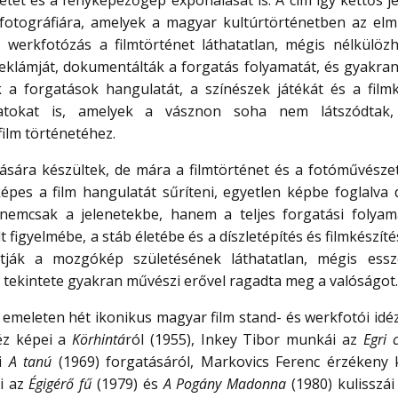
tét és a fényképezőgép exponálását is. A cím így kettős je
 fotográfiára, amelyek a magyar kultúrtörténetben az elm
werkfotózás a filmtörténet láthatatlan, mégis nélkülözh
 reklámját, dokumentálták a forgatás folyamatát, és gyakran
k a forgatások hangulatát, a színészek játékát és a filmk
natokat is, amelyek a vásznon soha nem látszódtak,
ilm történetéhez.
ására készültek, de mára a filmtörténet és a fotóművésze
 képes a film hangulatát sűríteni, egyetlen képbe foglalva 
nemcsak a jelenetekbe, hanem a teljes forgatási folyam
figyelmébe, a stáb életébe és a díszletépítés és filmkészítés
ák a mozgókép születésének láthatatlan, mégis essze
y tekintete gyakran művészi erővel ragadta meg a valóságot.
lső emeleten hét ikonikus magyar film stand- és werkfotói id
éz képei a
Körhintá
ról (1955), Inkey Tibor munkái az
Egri 
ói
A tanú
(1969) forgatásáról, Markovics Ferenc érzékeny 
ei az
Égigérő fű
(1979) és
A Pogány Madonna
(1980) kulisszái