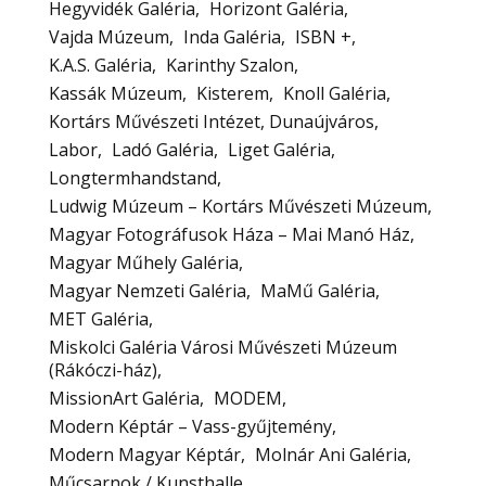
Hegyvidék Galéria
Horizont Galéria
Vajda Múzeum
Inda Galéria
ISBN +
K.A.S. Galéria
Karinthy Szalon
Kassák Múzeum
Kisterem
Knoll Galéria
Kortárs Művészeti Intézet, Dunaújváros
Labor
Ladó Galéria
Liget Galéria
Longtermhandstand
Ludwig Múzeum – Kortárs Művészeti Múzeum
Magyar Fotográfusok Háza – Mai Manó Ház
Magyar Műhely Galéria
Magyar Nemzeti Galéria
MaMű Galéria
MET Galéria
Miskolci Galéria Városi Művészeti Múzeum
(Rákóczi-ház)
MissionArt Galéria
MODEM
Modern Képtár – Vass-gyűjtemény
Modern Magyar Képtár
Molnár Ani Galéria
Műcsarnok / Kunsthalle