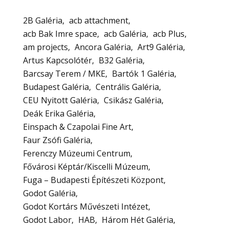
2B Galéria
acb attachment
acb Bak Imre space
acb Galéria
acb Plus
am projects
Ancora Galéria
Art9 Galéria
Artus Kapcsolótér
B32 Galéria
Barcsay Terem / MKE
Bartók 1 Galéria
Budapest Galéria
Centrális Galéria
CEU Nyitott Galéria
Csikász Galéria
Deák Erika Galéria
Einspach & Czapolai Fine Art
Faur Zsófi Galéria
Ferenczy Múzeumi Centrum
Fővárosi Képtár/Kiscelli Múzeum
Fuga – Budapesti Építészeti Központ
Godot Galéria
Godot Kortárs Művészeti Intézet
Godot Labor
HAB
Három Hét Galéria