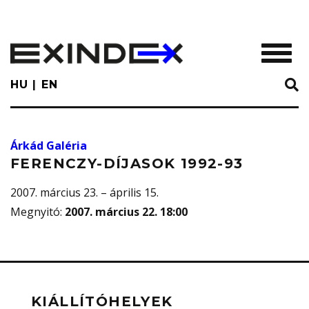
Skip
to
main
TOGGL
content
HU
EN
Árkád Galéria
FERENCZY-DÍJASOK 1992-93
2007. március 23. – április 15.
Megnyitó
:
2007. március 22. 18:00
KIÁLLÍTÓHELYEK