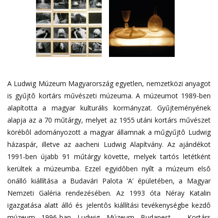
A Ludwig Múzeum Magyarország egyetlen, nemzetközi anyagot
is gyűjtô kortárs művészeti múzeuma. A múzeumot 1989-ben
alapította a magyar kulturális kormányzat. Gyűjteményének
alapja az a 70 műtárgy, melyet az 1955 utáni kortárs művészet
körébôl adományozott a magyar államnak a műgyűjtô Ludwig
házaspár, illetve az aacheni Ludwig Alapítvány. Az ajándékot
1991-ben újabb 91 műtárgy követte, melyek tartós letétként
kerültek a múzeumba. Ezzel egyidôben nyílt a múzeum elsô
önálló kiállítása a Budavári Palota ’A’ épületében, a Magyar
Nemzeti Galéria rendezésében. Az 1993 óta Néray Katalin
igazgatása alatt álló és jelentôs kiállítási tevékenységbe kezdô
múzeum 1996-ban Ludwig Múzeum Budapest – Kortárs