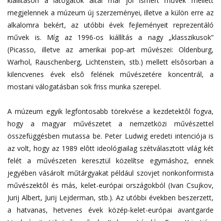
kiállításon a látogatók által már jól ismert művek mellett
megjelennek a múzeum új szerzeményei, illetve a külön erre az
alkalomra bekért, az utóbbi évek fejleményeit reprezentáló
művek is. Míg az 1996-os kiállítás a nagy „klasszikusok”
(Picasso, illetve az amerikai pop-art művészei: Oldenburg,
Warhol, Rauschenberg, Lichtenstein, stb.) mellett elsôsorban a
kilencvenes évek elsô felének művészetére koncentrál, a
mostani válogatásban sok friss munka szerepel.
A múzeum egyik legfontosabb törekvése a kezdetektôl fogva,
hogy a magyar művészetet a nemzetközi művészettel
összefüggésben mutassa be. Peter Ludwig eredeti intenciója is
az volt, hogy az 1989 elôtt ideológiailag szétválasztott világ két
felét a művészeten keresztül közelítse egymáshoz, ennek
jegyében vásárolt műtárgyakat például szovjet nonkonformista
művészektôl és más, kelet-európai országokból (Ivan Csujkov,
Jurij Albert, Jurij Lejderman, stb.). Az utóbbi években beszerzett,
a hatvanas, hetvenes évek közép-kelet-európai avantgarde