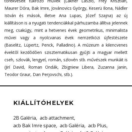
törekvéseit tükrözô művek (Lakner László, Frey Krisztián,
Maurer Dóra, Bak Imre, Jovánovics György, Keserü Ilona, Nádler
István és mások, illetve Ana Lupas, Józef Szajna) az új
kiállításon is a nyugati tendenciákkal párhuzamba állítva jelennek
meg, csakúgy, mint a hetvenes évek geometrikus, minimalista
művei vagy a nyolcvanas évek nemzetközi újfestészete
(Baselitz, Lüpertz, Penck, Palladino). A múzeum a kilencvenes
évektôl kezdôdôen szisztematikusan gyűjti a magyar mellett
cseh, szlovák, lengyel, román, szlovén stb. művészek munkáit is
(Jirí David, Roman Ondák, Zbigniew Libera, Zuzanna Janin,
Teodor Graur, Dan Perjovschi, stb.).
KIÁLLÍTÓHELYEK
2B Galéria
acb attachment
acb Bak Imre space
acb Galéria
acb Plus