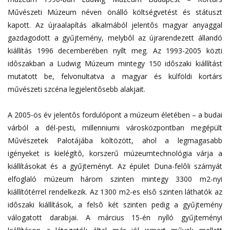
Művészeti Múzeum néven önálló költségvetést és státuszt
kapott. Az újraalapítás alkalmából jelentôs magyar anyaggal
gazdagodott a gyűjtemény, melybôl az újrarendezett állandó
kiállítás 1996 decemberében nyílt meg. Az 1993-2005 közti
idôszakban a Ludwig Múzeum mintegy 150 idôszaki kiállítást
mutatott be, felvonultatva a magyar és külföldi kortárs
művészeti szcéna legjelentôsebb alakjait.
A 2005-ös év jelentôs fordulópont a múzeum életében – a budai
várból a dél-pesti, millenniumi városközpontban megépült
Művészetek Palotájába költözött, ahol a legmagasabb
igényeket is kielégítô, korszerű múzeumtechnológia várja a
kiállításokat és a gyűjteményt. Az épület Duna-felôli szárnyát
elfoglaló múzeum három szinten mintegy 3300 m2-nyi
kiállítótérrel rendelkezik. Az 1300 m2-es elsô szinten láthatók az
idôszaki kiállítások, a felsô két szinten pedig a gyűjtemény
válogatott darabjai. A március 15-én nyíló gyűjteményi