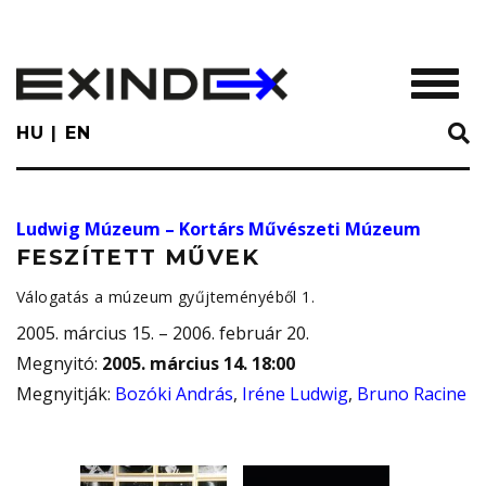
Skip
to
main
TOGGL
content
HU
EN
Ludwig Múzeum – Kortárs Művészeti Múzeum
FESZÍTETT MŰVEK
Válogatás a múzeum gyűjteményéből 1.
2005. március 15. – 2006. február 20.
Megnyitó
:
2005. március 14. 18:00
Megnyitják
:
Bozóki András
,
Iréne Ludwig
,
Bruno Racine