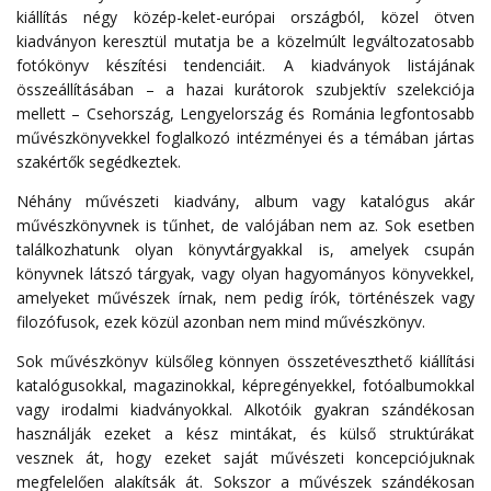
kiállítás négy közép-kelet-európai országból, közel ötven
kiadványon keresztül mutatja be a közelmúlt legváltozatosabb
fotókönyv készítési tendenciáit. A kiadványok listájának
összeállításában – a hazai kurátorok szubjektív szelekciója
mellett – Csehország, Lengyelország és Románia legfontosabb
művészkönyvekkel foglalkozó intézményei és a témában jártas
szakértők segédkeztek.
Néhány művészeti kiadvány, album vagy katalógus akár
művészkönyvnek is tűnhet, de valójában nem az. Sok esetben
találkozhatunk olyan könyvtárgyakkal is, amelyek csupán
könyvnek látszó tárgyak, vagy olyan hagyományos könyvekkel,
amelyeket művészek írnak, nem pedig írók, történészek vagy
filozófusok, ezek közül azonban nem mind művészkönyv.
Sok művészkönyv külsőleg könnyen összetéveszthető kiállítási
katalógusokkal, magazinokkal, képregényekkel, fotóalbumokkal
vagy irodalmi kiadványokkal. Alkotóik gyakran szándékosan
használják ezeket a kész mintákat, és külső struktúrákat
vesznek át, hogy ezeket saját művészeti koncepciójuknak
megfelelően alakítsák át. Sokszor a művészek szándékosan