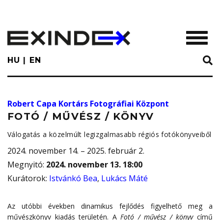
Skip
to
main
TOGGL
content
HU
EN
Robert Capa Kortárs Fotográfiai Központ
FOTÓ / MŰVÉSZ / KÖNYV
Válogatás a közelmúlt legizgalmasabb régiós fotókönyveiből
2024. november 14. – 2025. február 2.
Megnyitó
:
2024. november 13. 18:00
Kurátorok
:
Istvánkó Bea
,
Lukács Máté
Az utóbbi években dinamikus fejlődés figyelhető meg a
művészkönyv kiadás területén. A
Fotó / művész / könyv
című