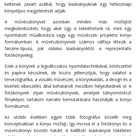
keltenek zavart azáltal, hogy kiadványuknak egy hétköznapi
könyvtípus megjelenését adják.
A művészkönyvet azonban minden más műfajtól
megkülönbözteti, hogy akár úgy is tekinthetünk rá, mint egy
nyomtatott műalkotásra vagy egy művészeti projektre könyv
formátumban. A művészkönyvnek számos válfaja létezik a
fanzine-típusú, pár oldalas kiadványoktól, a reprezentatív
fotókönyvekig.
Ezek a könyvek a legváltozatos nyomdatechnikával, kötészettel
és papírra készülnek, de közös jellemzőjük, hogy valahol a
tervezőgrafika, a vizuális művészet, a könyvkiadás, a design és a
kísérleti elbeszélés által behatárolt mezőben helyezkednek el. A
fotókönyvek olyan művészkönyvek, amelyek túlnyomórészt
fényképes tartalom narratív bemutatására használják a könyv
formátumot.
Az utóbbi években egyre több fotográfus közelíti meg
konceptuálisan a könyv műfajt, így mosva el a fotókönyv és a
művészkönyv közötti határt. A kiállított kiadványok tökéletes