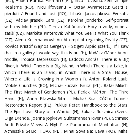
(RO), Hubert Humka: Eternal U (PL), Nicu Ilfoveanu: Serii Multiple
Realisme (RO), Nicu Ilfoveanu – Octav Avramescu: Gasiti si
pierduti / Found and lost (RO), Libuše Jarcovjáková: Evokativ
(CZ), Václav Jirásek: Cars (CZ), Karolina Jonderko: Self-portrait
with my Mother (PL), Tereza Kabůrková: Hory a vody, nebe a
zátiší (CZ), Markéta Kinterová: What You See Is What You Think
(CZ), Alena Kotzmannová: An Attempt at regaining Reality (CZ),
Kovács Kristóf (Sajnos Gergely) – Szigeti Árpád (szerk.): If I saw
that in a gallery I would say, this is art (H), Kudász Gábor Arion:
middle, Tropical Depression (H), Ladocsi András: There is a Big
River, in Which There is a Big Island, in Which There is a Lake, in
Which There is an Island, in Which There is a Small House,
Where a Life is Growing in a Womb (H), Anton Roland Laub:
Mobile Churches (RO), Michał Łuczak: Brutal (PL), Rafał Milach:
The First March of Gentlemen (PL), Perlaki Márton: The Third
Hand (H), Anna Pilawska-Sita – Michał Sita: CủChi Tunnels
Restoration Report (PL), Puklus Péter: Handbook to the Stars,
The Epic Love Story of a Warrior (H), Łukasz Rusznica (Szerk..
Olga Drenda, Joanna Jopkiewi: Subterranean River (PL), Schmied
Andi: Private Views: A High-Rise Panorama of Manhattan (H),
Agnieszka Sejud: HOAX (PL), Mihai Sovaiala: Lava (RO), Mihai