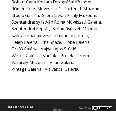
Robert Capa Kortárs Fotográfiai Központ
Rómer Flóris Művészeti és Történeti Múzeum
Stúdió Galéria
Szent István Király Múzeum
Szentandrássy István Roma Művészeti Galéria
Szentendrei Képtár
Szépművészeti Múzeum
Szikra képzőművészeti bemutatóterem
Telep Galéria
The Space
Tobe Galéria
Trafó Galéria
Vajda Lajos Stúdió
Várfok Galéria
Várfok – Projekt Terem
Vasarely Múzeum
Viltin Galéria
Vintage Galéria
Vízivárosi Galéria
IMPRESSZUM
exindex
KONTAKT
2000–2026 |
C3