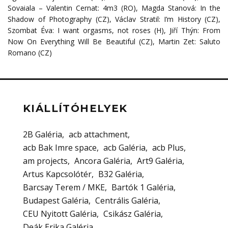
Sovaiala – Valentin Cernat: 4m3 (RO), Magda Stanová: In the
Shadow of Photography (CZ), Václav Stratil: I’m History (CZ),
Szombat Éva: I want orgasms, not roses (H), Jiří Thýn: From
Now On Everything Will Be Beautiful (CZ), Martin Zet: Saluto
Romano (CZ)
KIÁLLÍTÓHELYEK
2B Galéria
acb attachment
acb Bak Imre space
acb Galéria
acb Plus
am projects
Ancora Galéria
Art9 Galéria
Artus Kapcsolótér
B32 Galéria
Barcsay Terem / MKE
Bartók 1 Galéria
Budapest Galéria
Centrális Galéria
CEU Nyitott Galéria
Csikász Galéria
Deák Erika Galéria