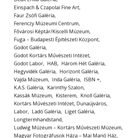
Einspach & Czapolai Fine Art
Faur Zsófi Galéria
Ferenczy Múzeumi Centrum
Fővárosi Képtár/Kiscelli Múzeum
Fuga – Budapesti Építészeti Központ
Godot Galéria
Godot Kortárs Művészeti Intézet
Godot Labor
HAB
Három Hét Galéria
Hegyvidék Galéria
Horizont Galéria
Vajda Múzeum
Inda Galéria
ISBN +
K.A.S. Galéria
Karinthy Szalon
Kassák Múzeum
Kisterem
Knoll Galéria
Kortárs Művészeti Intézet, Dunaújváros
Labor
Ladó Galéria
Liget Galéria
Longtermhandstand
Ludwig Múzeum – Kortárs Művészeti Múzeum
Magyar Fotográfusok Háza – Mai Manó Ház