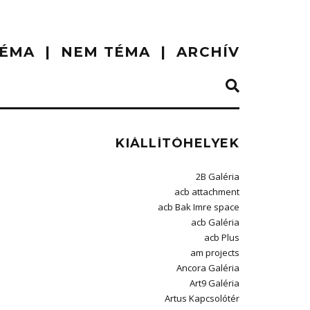
ÉMA
NEM TÉMA
ARCHÍV
KIÁLLÍTÓHELYEK
2B Galéria
acb attachment
acb Bak Imre space
acb Galéria
acb Plus
am projects
Ancora Galéria
Art9 Galéria
Artus Kapcsolótér