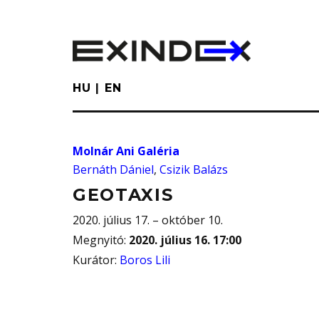
Skip
to
main
content
HU
EN
Molnár Ani Galéria
Bernáth Dániel
,
Csizik Balázs
GEOTAXIS
2020. július 17. – október 10.
Megnyitó
:
2020. július 16. 17:00
Kurátor
:
Boros Lili