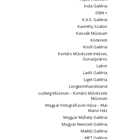
Inda Galéria
ISBN +
K.A.S. Galéria
Karinthy Szalon
Kassák Múzeum
Kisterem
Knoll Galéria
Kortárs Művészeti Intézet,
Dunaújváros
Labor
Ladó Galéria
Liget Galéria
Longtermhandstand
Ludwig Múzeum – Kortárs Művészeti
Múzeum
Magyar Fotográfusok Háza – Mai
Manó Ház
Magyar Műhely Galéria
Magyar Nemzeti Galéria
MaMű Galéria
MET Galéria