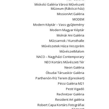
Miskolci Galéria Városi Művészeti
Múzeum (Rákóczi-ház)
MissionArt Galéria
MODEM
Modern Képtár – Vass-gyűjtemény
Modern Magyar Képtár
Molnár Ani Galéria
Műcsarnok / Kunsthalle
Művészetek Háza Veszprém
MűvészetMalom
NACO – Nagyházi Contemporary
NEO Kortárs Művészeti Tér
Neon Galéria
Óbudai Társaskör Galéria
Parthenón-fríz Terem (Epreskert)
Pécsi Galéria M21
Pesti Vigadó
Rechnitzer Galéria
Resident Art galéria
Robert Capa Kortárs Fotográfiai