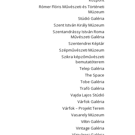
Központ
Rómer Flóris Művészeti és Történeti
Múzeum
Stúdió Galéria
Szent István Király Múzeum
Szentandrássy István Roma
Művészeti Galéria
Szentendrei Képtár
Szépművészeti Múzeum
Szikra képzőművészeti
bemutatóterem
Telep Galéria
The Space
Tobe Galéria
Trafó Galéria
Vajda Lajos Stúdió
Várfok Galéria
Várfok – Projekt Terem
Vasarely Múzeum
Viltin Galéria
Vintage Galéria
Vízivárosi Galéria