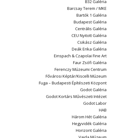
B32 Galéria
Barcsay Terem / MKE
Bartók 1 Galéria
Budapest Galéria
Centrális Galéria
CEU Nyitott Galéria
Csikász Galéria
Deák Erika Galéria
Einspach & Czapolai Fine Art
Faur Zsófi Galéria
Ferenczy Múzeumi Centrum
Fővárosi Képtár/Kiscelli Múzeum
Fuga – Budapesti Építészeti Központ
Godot Galéria
Godot Kortárs Művészeti Intézet
Godot Labor
HAB
Három Hét Galéria
Hegyvidék Galéria
Horizont Galéria
Vajda Múzeum